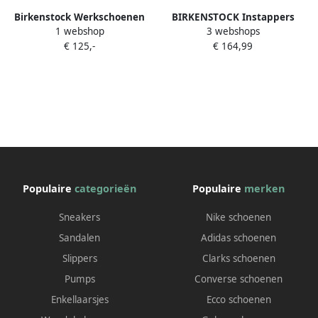
Birkenstock Werkschoenen
BIRKENSTOCK Instappers
1 webshop
3 webshops
KAY SL Clog zwenkbaar en
Dames Blair Maat: 43
€ 125,-
€ 164,99
verstelbaar hielriempje
Materiaal: Suède Kleur: Bruin
Populaire
categorieën
Populaire
merken
Sneakers
Nike schoenen
Sandalen
Adidas schoenen
Slippers
Clarks schoenen
Pumps
Converse schoenen
Enkellaarsjes
Ecco schoenen