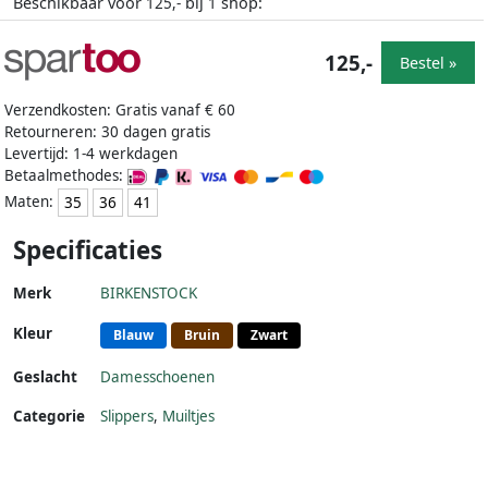
Beschikbaar voor
bij
shop:
125,-
1
125,-
Bestel »
Verzendkosten: Gratis vanaf € 60
Retourneren: 30 dagen gratis
Levertijd: 1-4 werkdagen
Betaalmethodes:
Maten:
35
36
41
Specificaties
Merk
BIRKENSTOCK
Kleur
Blauw
Bruin
Zwart
Geslacht
Damesschoenen
Categorie
Slippers
,
Muiltjes