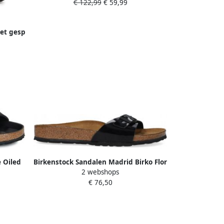
€ 122,99
€ 59,99
Leer Kleur: Zwart
et gesp
 Oiled
Birkenstock Sandalen Madrid Birko Flor
2 webshops
Dames
Patent Etroit Zwart Unisex
€ 76,50