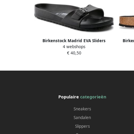
Birkenstock Madrid EVA Sliders
Birke
4 webshops
Stijlvolle en Comfortabele Sandalen
Irides
€ 40,50
Zwart Dames
Populaire
categorieën
Sneakers
Sandalen
Slippers