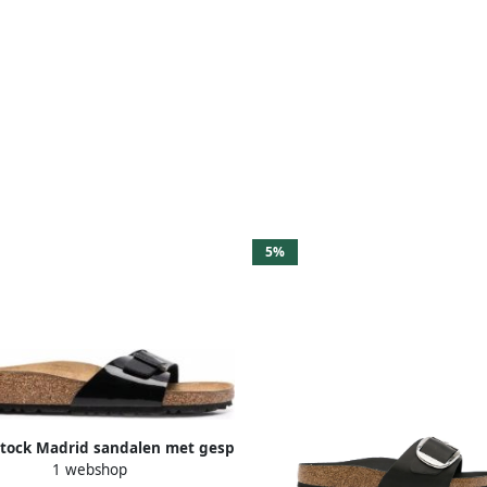
5%
stock Madrid sandalen met gesp
1 webshop
Zwart