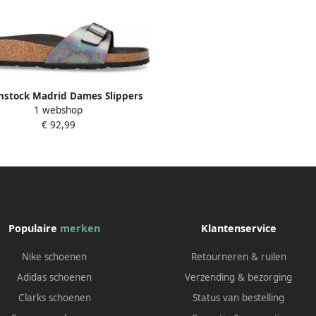
nstock Madrid Dames Slippers
1 webshop
cent Black Regular fit | Zwart |
€ 92,99
Microvezel
Populaire
merken
Klantenservice
Nike schoenen
Retourneren & ruilen
Adidas schoenen
Verzending & bezorging
Clarks schoenen
Status van bestelling