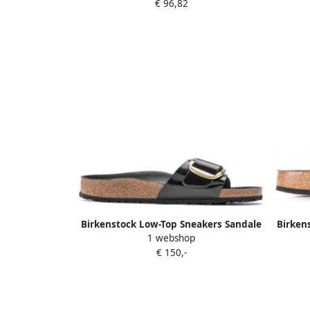
€ 96,82
voetbed in smalle schoenwijdte
Birkenstock Low-Top Sneakers Sandale
Birken
1 webshop
Madrid Big Buckle Natural Leather in
€ 150,-
zwart