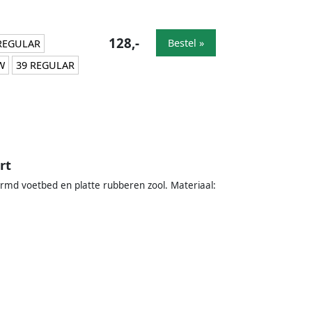
128,-
Bestel »
REGULAR
W
39 REGULAR
rt
ormd voetbed en platte rubberen zool. Materiaal: