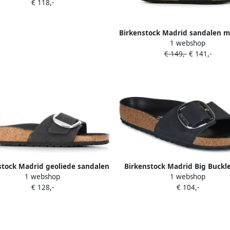
€ 118,-
Birkenstock Madrid sandalen m
1 webshop
Zwart
€ 149,-
€ 141,-
stock Madrid geoliede sandalen
Birkenstock Madrid Big Buckle
1 webshop
1 webshop
Zwart
Leather Zwart Regular-fit 
€ 128,-
€ 104,-
Slippers –