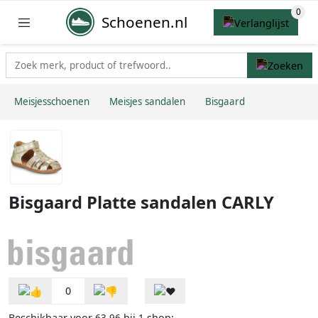
Schoenen.nl
Meisjesschoenen
Meisjes sandalen
Bisgaard
Bisgaard Platte sandalen CARLY
0
Beschikbaar voor
bij
shop: