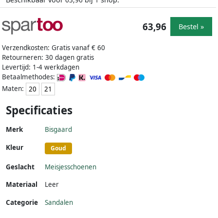
63,96
1
63,96
Bestel »
Verzendkosten: Gratis vanaf € 60
Retourneren: 30 dagen gratis
Levertijd: 1-4 werkdagen
Betaalmethodes:
Maten:
20
21
Specificaties
Merk
Bisgaard
Kleur
Goud
Geslacht
Meisjesschoenen
Materiaal
Leer
Categorie
Sandalen