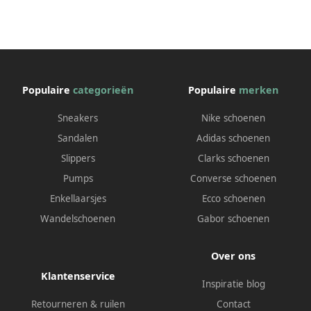
Populaire
categorieën
Populaire
merken
Sneakers
Nike schoenen
Sandalen
Adidas schoenen
Slippers
Clarks schoenen
Pumps
Converse schoenen
Enkellaarsjes
Ecco schoenen
Wandelschoenen
Gabor schoenen
Over ons
Klantenservice
Inspiratie blog
Retourneren & ruilen
Contact