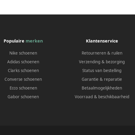
Populaire
merken
Klantenservice
Nike schoenen
Retourneren & ruilen
Adidas schoenen
Verzending & bezorging
Clarks schoenen
Status van bestelling
Converse schoenen
Garantie & reparatie
Ecco schoenen
Betaalmogelijkheden
Gabor schoenen
Voorraad & beschikbaarheid