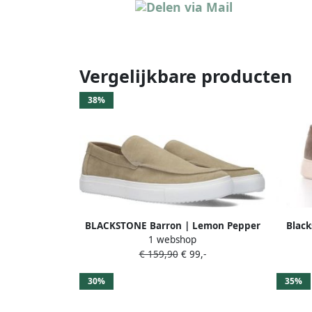
Vergelijkbare producten
38%
BLACKSTONE Barron | Lemon Pepper
Blac
1 webshop
suède loafers Beige Suede Loafers
S
€ 159,90
€ 99,-
Heren
30%
35%