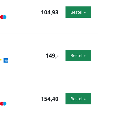
104,93
Bestel »
149,-
Bestel »
154,40
Bestel »