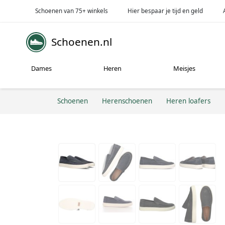
Schoenen van 75+ winkels
Hier bespaar je tijd en geld
Schoenen.nl
Dames
Heren
Meisjes
Schoenen
Herenschoenen
Heren loafers