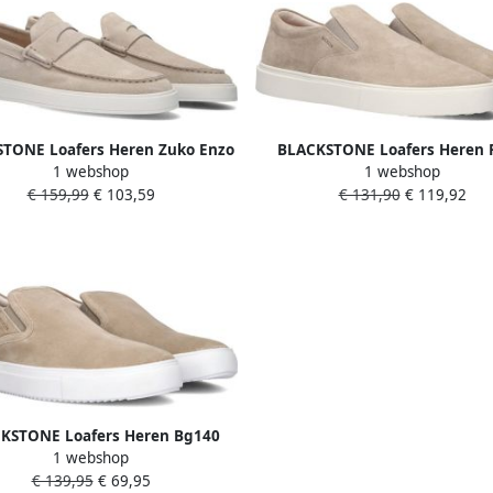
TONE Loafers Heren Zuko Enzo
BLACKSTONE Loafers Heren 
1 webshop
1 webshop
1 Materiaal: Suède Kleur: Beige
Banks Maat: 45 Materiaal: Suèd
€ 159,99
€ 103,59
€ 131,90
€ 119,92
Beige
KSTONE Loafers Heren Bg140
1 webshop
40 Materiaal: Leer Kleur: Beige
€ 139,95
€ 69,95