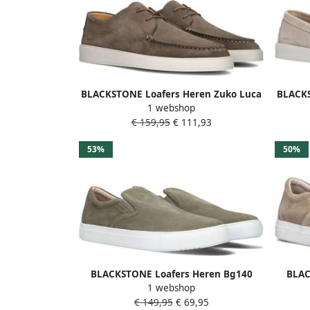
BLACKSTONE Loafers Heren Zuko Luca
BLACKS
1 webshop
Low Maat: 41 Materiaal: Suède Kleur:
Maat: 4
€ 159,95
€ 111,93
Groen
53%
50%
BLACKSTONE Loafers Heren Bg140
BLAC
1 webshop
Maat: 46 Materiaal: Leer Kleur: Groen
Maat: 
€ 149,95
€ 69,95