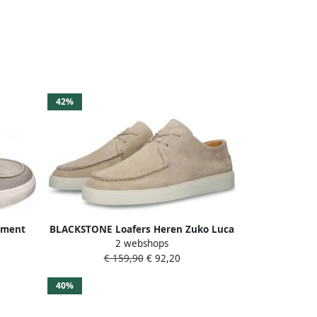
42%
iment
BLACKSTONE Loafers Heren Zuko Luca
2 webshops
y
Low Maat: 42 Materiaal: Suède Kleur:
€ 159,90
€ 92,20
Beige
40%