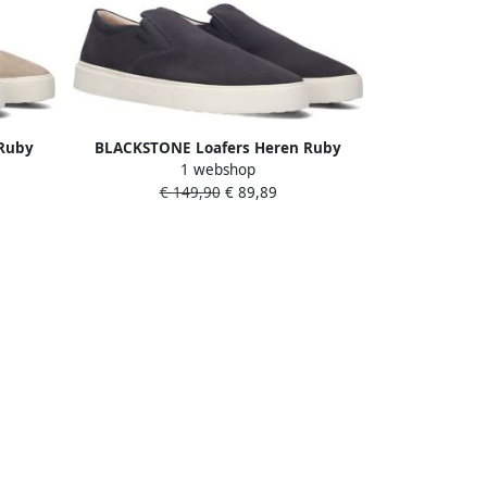
Ruby
BLACKSTONE Loafers Heren Ruby
1 webshop
e Kleur:
Banks Maat: 44 Materiaal: Suède Kleur:
€ 149,90
€ 89,89
Blauw