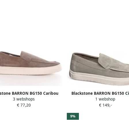
kstone BARRON BG150 Caribou
Blackstone BARRON BG150 C
3 webshops
1 webshop
lip-ons Heren Dark brown
Slip-ons Heren Light gre
€ 77,20
€ 149,-
9%