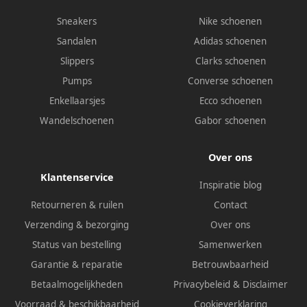
Sneakers
Nike schoenen
Sandalen
Adidas schoenen
Slippers
Clarks schoenen
Pumps
Converse schoenen
Enkellaarsjes
Ecco schoenen
Wandelschoenen
Gabor schoenen
Over ons
Klantenservice
Inspiratie blog
Retourneren & ruilen
Contact
Verzending & bezorging
Over ons
Status van bestelling
Samenwerken
Garantie & reparatie
Betrouwbaarheid
Betaalmogelijkheden
Privacybeleid
&
Disclaimer
Voorraad & beschikbaarheid
Cookieverklaring