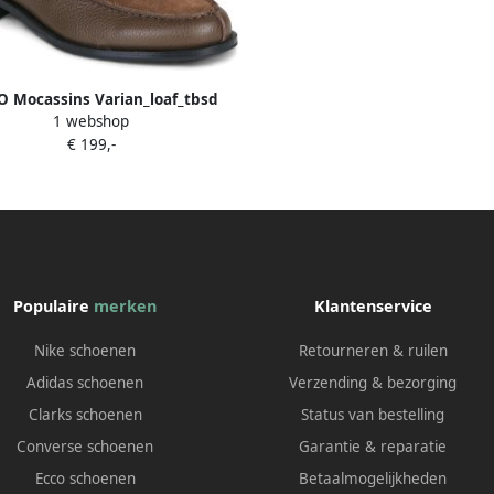
 Mocassins Varian_loaf_tbsd
1 webshop
(322355)
€ 199,-
Populaire
merken
Klantenservice
Nike schoenen
Retourneren & ruilen
Adidas schoenen
Verzending & bezorging
Clarks schoenen
Status van bestelling
Converse schoenen
Garantie & reparatie
Ecco schoenen
Betaalmogelijkheden