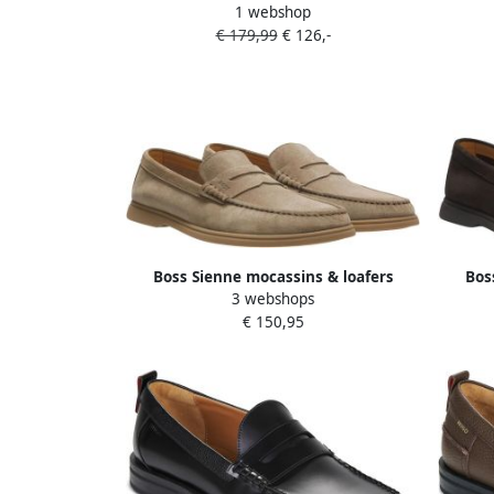
1 webshop
Maat: 45 Materiaal: Suède Kleur: Blauw
44 
€ 179,99
€ 126,-
Boss Sienne mocassins & loafers
Bos
3 webshops
€ 150,95