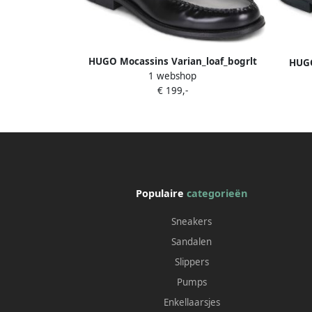
HUGO Mocassins Varian_loaf_bogrlt
HUGO
1 webshop
(324492)
€ 199,-
Populaire
categorieën
Sneakers
Sandalen
Slippers
Pumps
Enkellaarsjes