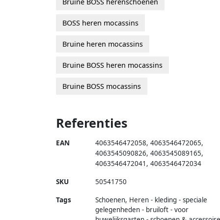
Bruine BOSS herenschoenen
BOSS heren mocassins
Bruine heren mocassins
Bruine BOSS heren mocassins
Bruine BOSS mocassins
Referenties
EAN
4063546472058
,
4063546472065
,
4063545090826
,
4063545089165
,
4063546472041
,
4063546472034
SKU
50541750
Tags
Schoenen, Heren - kleding - speciale
gelegenheden - bruiloft - voor
huwelijksgasten - schoenen & accessoire