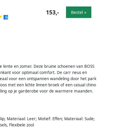
153,-
Bestel »
 de lente en zomer. Deze bruine schoenen van BOSS
enkant voor optimaal comfort. De carr neus en
Ideaal voor een ontspannen wandeling door het park
s met een lichte linnen broek of een casual chino
vulling op je garderobe voor de warmere maanden.
Slip; Materiaal: Leer; Motief: Effen; Materiaal: Sude;
els, Flexibele zool