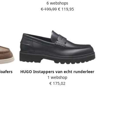
6 webshops
 Suède
Trainers Dark Blue
€ 199,99
€ 119,95
loafers
HUGO Instappers van echt runderleer
1 webshop
model 'DRAVEN''
€ 175,02