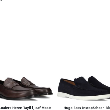
oafers Heren Tayil-l_loaf Maat:
Hugo Boss InstapSchoen B