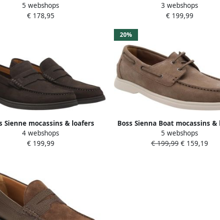
5 webshops
3 webshops
Materiaal: Leer Kleur: Bruin
Mannen Lente Zomer Collectie
€ 178,95
€ 199,99
20%
s Sienne mocassins & loafers
Boss Sienna Boat mocassins & 
4 webshops
5 webshops
€ 199,99
€ 199,99
€ 159,19