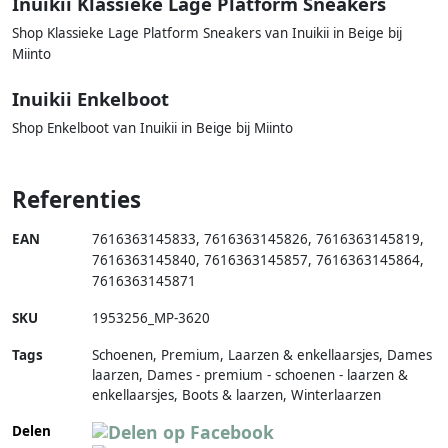
Inuikii Klassieke Lage Platform Sneakers
Shop Klassieke Lage Platform Sneakers van Inuikii in Beige bij
Miinto
Inuikii Enkelboot
Shop Enkelboot van Inuikii in Beige bij Miinto
Referenties
EAN
7616363145833
,
7616363145826
,
7616363145819
,
7616363145840
,
7616363145857
,
7616363145864
,
7616363145871
SKU
1953256_MP-3620
Tags
Schoenen, Premium, Laarzen & enkellaarsjes, Dames
laarzen, Dames - premium - schoenen - laarzen &
enkellaarsjes, Boots & laarzen, Winterlaarzen
Delen