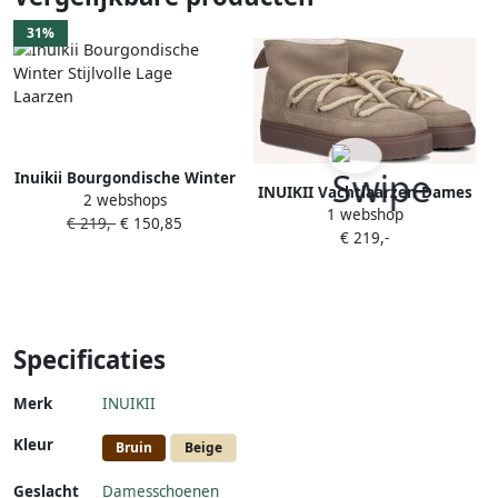
31%
Inuikii Bourgondische Winter
INUIKII Vachtlaarzen Dames
2 webshops
Stijlvolle Lage Laarzen
1 webshop
Classic Low Maat: 36
€ 219,-
€ 150,85
€ 219,-
Materiaal: Suède Kleur: Beige
Specificaties
Merk
INUIKII
Kleur
Bruin
Beige
Geslacht
Damesschoenen