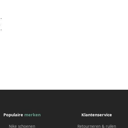
,
-
,
-
Populaire
merken
Klantenservice
Nike schoenen
Retourneren & ruilen