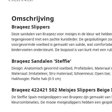
Omschrijving
Braqeez Slippers
Deze sandalen van Braqeez voor meisjes in de kleur wit hebb
tegengevoerd met een zachte kunstleder. De gespsluitingen z
voorgevormde voetbed is gemaakt van suède, wat comfortabel 
kindervoeten ondersteunt. De loopzool is van kurk met een rubb
Braqeez Sandalen 'Steffie'
Design: Anatomisch gevormd voetbed, Profielzolen, Materiaal mix
Materiaal: Imitatieleer, Stro materiaal; Schoenneus: Open toe; E
Hakhoogte: Platte hak (0-3 cm)
Braqeez 422421 502 Meisjes Slippers Beige 
De Steffie Spain meisjesslippers van Braqeez zijn gemaakt van l
kleurcombinaties. De mooie meisjesslippers hebben een gespsl