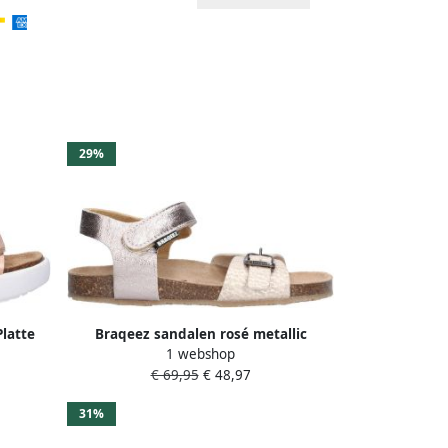
29%
latte
Braqeez sandalen rosé metallic
1 webshop
band
€ 69,95
€ 48,97
31%