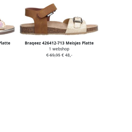
latte
Braqeez 426412-713 Meisjes Platte
1 webshop
er
Sandalen Bruin Leer Klittenband
€ 69,95
€ 48,-