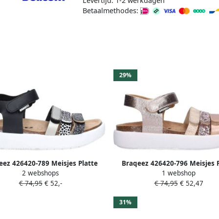
Levertijd: 1-2 werkdagen
Betaalmethodes:
29%
eez 426420-789 Meisjes Platte
Braqeez 426420-796 Meisjes P
2 webshops
1 webshop
alen Zwart Leer Klittenband
Sandalen Roze Leer Klitten
€ 74,95
€ 52,-
€ 74,95
€ 52,47
31%