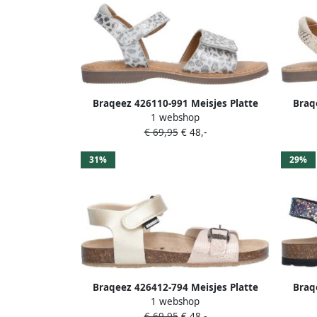
Braqeez 426110-991 Meisjes Platte
Braq
1 webshop
Sandalen Zilver Imitatieleer
S
€ 69,95
€ 48,-
Klittenband
31%
29%
Braqeez 426412-794 Meisjes Platte
Braq
1 webshop
Sandalen Beige Leer Klittenband
Sandal
€ 69,95
€ 48,-