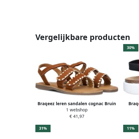
Vergelijkbare producten
30%
Braqeez leren sandalen cognac Bruin
Braq
1 webshop
Meisjes Leer Meerkleurig 28
Sand
€ 41,97
31%
11%