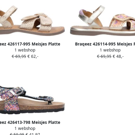
eez 426117-995 Meisjes Platte
Braqeez 426114-995 Meisjes P
1 webshop
1 webshop
andalen Goud Imitatieleer
Sandalen Goud Imitatiele
€ 69,95
€ 62,-
€ 69,95
€ 48,-
Klittenband
Klittenband
eez 426413-798 Meisjes Platte
1 webshop
en Multicolor Leer Klittenband
€ 59,95
€ 41,97