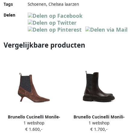
Tags
Schoenen, Chelsea laarzen
Delen
Vergelijkbare producten
Brunello Cucinelli Monile-
Brunello Cucinelli Monili-
1 webshop
1 webshop
embellished suede ankle
embellished leather ankle
€ 1.600,-
€ 1.700,-
boots Bruin
boots Bruin