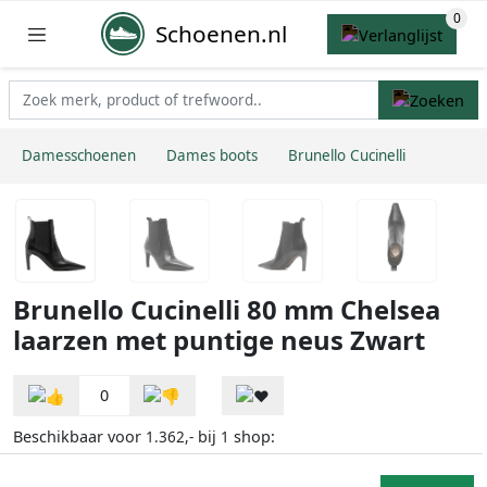
Schoenen.nl
Damesschoenen
Dames boots
Brunello Cucinelli
Brunello Cucinelli 80 mm Chelsea
laarzen met puntige neus Zwart
0
Beschikbaar voor
bij
shop:
1.362,-
1