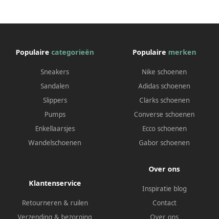
Populaire
categorieën
Populaire
merken
Sneakers
Nike schoenen
Sandalen
Adidas schoenen
Slippers
Clarks schoenen
Pumps
Converse schoenen
Enkellaarsjes
Ecco schoenen
Wandelschoenen
Gabor schoenen
Over ons
Klantenservice
Inspiratie blog
Retourneren & ruilen
Contact
Verzending & bezorging
Over ons