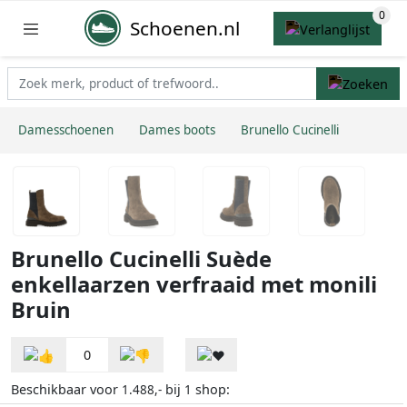
Schoenen.nl
Damesschoenen
Dames boots
Brunello Cucinelli
Brunello Cucinelli Suède
enkellaarzen verfraaid met monili
Bruin
0
Beschikbaar voor
bij
shop:
1.488,-
1