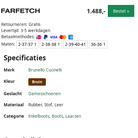
1.488,-
Bestel »
Retourneren: Gratis
Levertijd: 3-5 werkdagen
Betaalmethodes:
Maten:
2-37-37 1
2-38-38 1
2-39-40-41
36-36 1
Specificaties
Merk
Brunello Cucinelli
Kleur
Bruin
Geslacht
Damesschoenen
Materiaal
Rubber
,
Stof
,
Leer
Categorie
Enkelboots
,
Boots
,
Laarzen