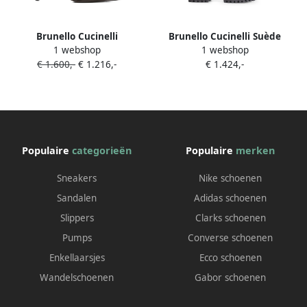
Brunello Cucinelli
Brunello Cucinelli Suède
1 webshop
1 webshop
Enkellaarzen verfraaid met
enkellaarzen Grijs
€ 1.600,-
€ 1.216,-
€ 1.424,-
kristallen Bruin
Populaire
categorieën
Populaire
merken
Sneakers
Nike schoenen
Sandalen
Adidas schoenen
Slippers
Clarks schoenen
Pumps
Converse schoenen
Enkellaarsjes
Ecco schoenen
Wandelschoenen
Gabor schoenen