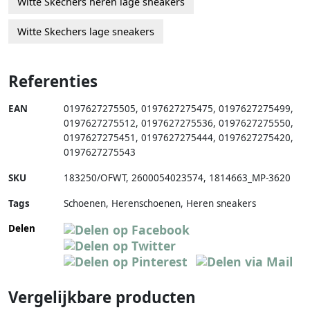
Witte Skechers heren lage sneakers
Witte Skechers lage sneakers
Referenties
EAN
0197627275505
,
0197627275475
,
0197627275499
,
0197627275512
,
0197627275536
,
0197627275550
,
0197627275451
,
0197627275444
,
0197627275420
,
0197627275543
SKU
183250/OFWT
,
2600054023574
,
1814663_MP-3620
Tags
Schoenen, Herenschoenen, Heren sneakers
Delen
Vergelijkbare producten