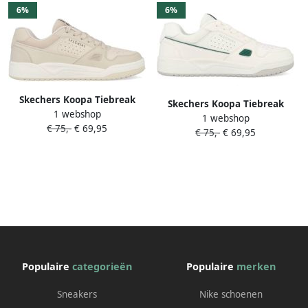
6%
6%
Skechers Koopa Tiebreak
Skechers Koopa Tiebreak
1 webshop
Low 183250 OFWT Off White
1 webshop
Low 183250 WGR Wit Groen
€ 75,-
€ 69,95
€ 75,-
€ 69,95
Populaire
categorieën
Populaire
merken
Sneakers
Nike schoenen