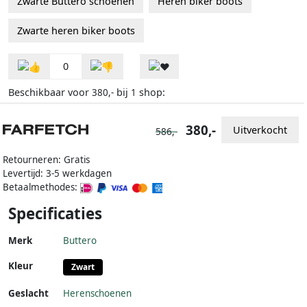
Zwarte Buttero schoenen
Heren biker boots
Zwarte heren biker boots
0
Beschikbaar voor
bij
shop:
380,-
1
380,-
Uitverkocht
586,-
Retourneren: Gratis
Levertijd: 3-5 werkdagen
Betaalmethodes:
Specificaties
Merk
Buttero
Kleur
Zwart
Geslacht
Herenschoenen