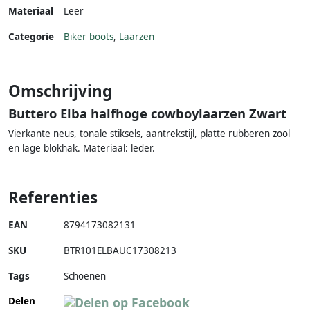
Materiaal
Leer
Categorie
Biker boots
,
Laarzen
Omschrijving
Buttero Elba halfhoge cowboylaarzen Zwart
Vierkante neus, tonale stiksels, aantrekstijl, platte rubberen zool
en lage blokhak. Materiaal: leder.
Referenties
EAN
8794173082131
SKU
BTR101ELBAUC17308213
Tags
Schoenen
Delen