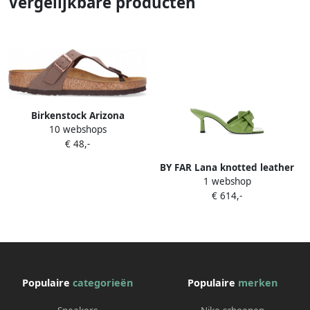
Vergelijkbare producten
Birkenstock Arizona
10 webshops
Sandalen & Slides stone
€ 48,-
maat: 42 beschikbare
maaten:42 43 44 45 46
BY FAR Lana knotted leather
1 webshop
mules Groen
€ 614,-
Populaire
categorieën
Populaire
merken