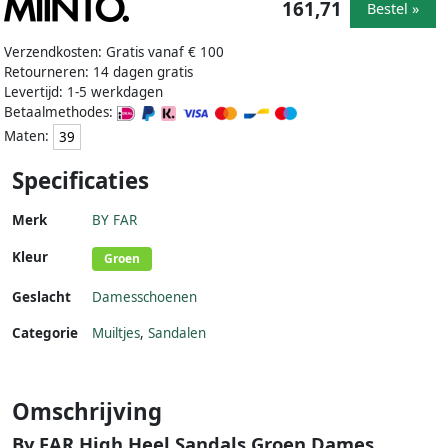
161,71
Bestel »
Verzendkosten: Gratis vanaf € 100
Retourneren: 14 dagen gratis
Levertijd: 1-5 werkdagen
Betaalmethodes:
Maten:
39
Specificaties
Merk
BY FAR
Kleur
Groen
Geslacht
Damesschoenen
Categorie
Muiltjes
,
Sandalen
Omschrijving
By FAR High Heel Sandals Groen Dames