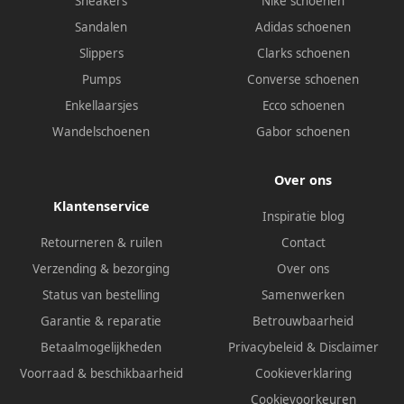
Sneakers
Nike schoenen
Sandalen
Adidas schoenen
Slippers
Clarks schoenen
Pumps
Converse schoenen
Enkellaarsjes
Ecco schoenen
Wandelschoenen
Gabor schoenen
Over ons
Klantenservice
Inspiratie blog
Retourneren & ruilen
Contact
Verzending & bezorging
Over ons
Status van bestelling
Samenwerken
Garantie & reparatie
Betrouwbaarheid
Betaalmogelijkheden
Privacybeleid
&
Disclaimer
Voorraad & beschikbaarheid
Cookieverklaring
Cookievoorkeuren