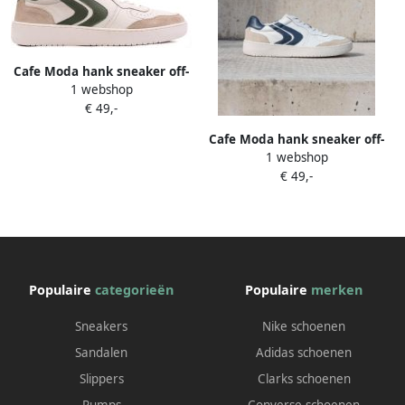
Cafe Moda hank sneaker off-
1 webshop
white groen leer
€ 49,-
Cafe Moda hank sneaker off-
1 webshop
white navy leer
€ 49,-
Populaire
categorieën
Populaire
merken
Sneakers
Nike schoenen
Sandalen
Adidas schoenen
Slippers
Clarks schoenen