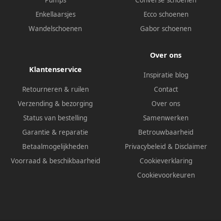
Pumps
Converse schoenen
Enkellaarsjes
Ecco schoenen
Wandelschoenen
Gabor schoenen
Over ons
Klantenservice
Inspiratie blog
Retourneren & ruilen
Contact
Verzending & bezorging
Over ons
Status van bestelling
Samenwerken
Garantie & reparatie
Betrouwbaarheid
Betaalmogelijkheden
Privacybeleid
&
Disclaimer
Voorraad & beschikbaarheid
Cookieverklaring
Cookievoorkeuren