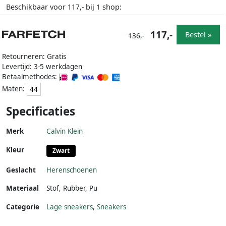
Beschikbaar voor
bij
shop:
117,-
1
117,-
Bestel »
136,-
Retourneren: Gratis
Levertijd: 3-5 werkdagen
Betaalmethodes:
Maten:
44
Specificaties
Merk
Calvin Klein
Kleur
Zwart
Geslacht
Herenschoenen
Materiaal
Stof
,
Rubber
,
Pu
Categorie
Lage sneakers
,
Sneakers