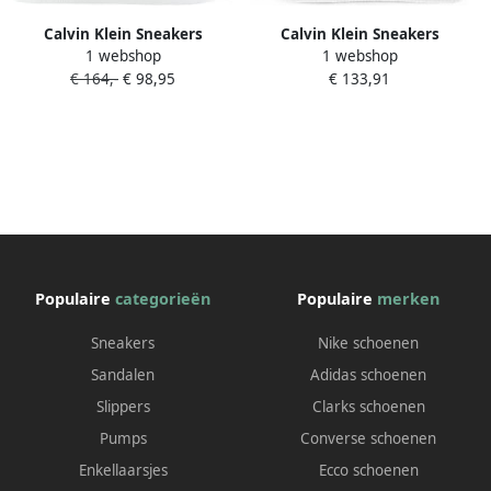
Calvin Klein Sneakers
Calvin Klein Sneakers
1 webshop
1 webshop
CLASSIC CUPSOLE MONO LTH
CHUNKY CUPSOLE MONO
€ 164,-
€ 98,95
€ 133,91
Vrijetijdssneaker lage schoen
LTH Veterschoen lage schoen
veterschoen in klassieke look
vrijetijdssneaker met logo
aan de zijkant
Populaire
categorieën
Populaire
merken
Sneakers
Nike schoenen
Sandalen
Adidas schoenen
Slippers
Clarks schoenen
Pumps
Converse schoenen
Enkellaarsjes
Ecco schoenen