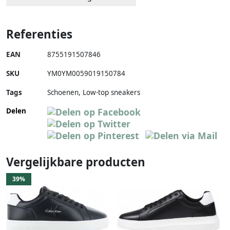
Referenties
EAN
8755191507846
SKU
YM0YM0059019150784
Tags
Schoenen, Low-top sneakers
Delen
Vergelijkbare producten
39%