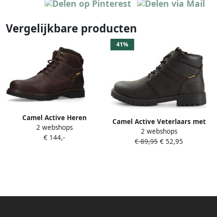
Vergelijkbare producten
41%
Camel Active Heren
Camel Active Veterlaars met
2 webshops
Winterlaarzen donkerbruin
2 webshops
rits aan de zijkant Maat
€ 144,-
€ 89,95
€ 52,95
menswear-41 Zwart