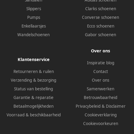
Sandalen
Adidas schoenen
Slippers
Clarks schoenen
Pumps
Converse schoenen
Enkellaarsjes
Ecco schoenen
Wandelschoenen
Gabor schoenen
Over ons
Klantenservice
Inspiratie blog
Retourneren & ruilen
Contact
Verzending & bezorging
Over ons
Status van bestelling
Samenwerken
Garantie & reparatie
Betrouwbaarheid
Betaalmogelijkheden
Privacybeleid
&
Disclaimer
Voorraad & beschikbaarheid
Cookieverklaring
Cookievoorkeuren