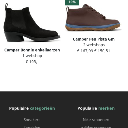
10%
Camper Peu Pista Gm
2 webshops
Enkellaarsjes Peu Pista Gm
Camper Bonnie enkellaarzen
€ 167,99
€ 150,51
Damen Donkerbruin
1 webshop
Zwart
€ 195,-
Populaire
categorieën
Populaire
merken
Sneakers
Nike schoenen