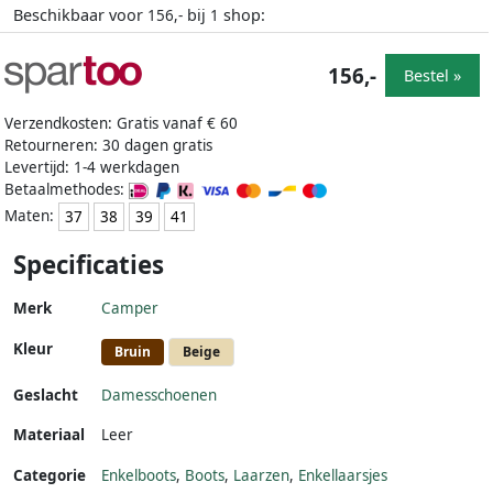
Beschikbaar voor
bij
shop:
156,-
1
156,-
Bestel »
Verzendkosten: Gratis vanaf € 60
Retourneren: 30 dagen gratis
Levertijd: 1-4 werkdagen
Betaalmethodes:
Maten:
37
38
39
41
Specificaties
Merk
Camper
Kleur
Bruin
Beige
Geslacht
Damesschoenen
Materiaal
Leer
Categorie
Enkelboots
,
Boots
,
Laarzen
,
Enkellaarsjes