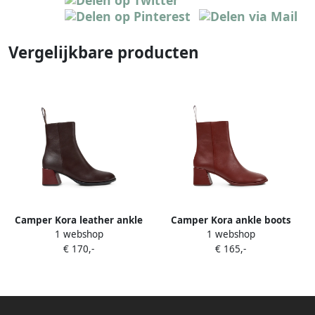
Vergelijkbare producten
Camper Kora leather ankle
Camper Kora ankle boots
1 webshop
1 webshop
boots Bruin
Rood
€ 170,-
€ 165,-