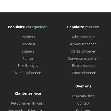
Populaire
categorieën
Populaire
merken
Sneakers
Nike schoenen
Sandalen
Adidas schoenen
Slippers
Clarks schoenen
Pumps
Converse schoenen
Enkellaarsjes
Ecco schoenen
Wandelschoenen
Gabor schoenen
Over ons
Klantenservice
Inspiratie blog
Retourneren & ruilen
Contact
Verzending & bezorging
Over ons