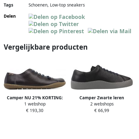
Tags
Schoenen, Low-top sneakers
Delen
Vergelijkbare producten
Camper NU 21% KORTING:
Camper Zwarte leren
1 webshop
2 webshops
veterschoenen PEU met
sneakers met OrthoLite ™
€ 193,30
€ 66,99
uitneembaar voetbed
inlegzolen Black Dames