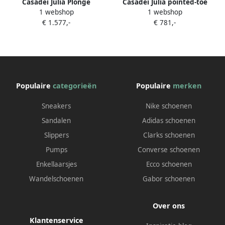
Casadei Julia Plonge
Casadei Julia pointed-toe
1 webshop
1 webshop
knielaarzen met puntige
ankle boots Bruin
€ 1.577,-
€ 781,-
neus Zwart
Populaire
categorieën
Populaire
merken
Sneakers
Nike schoenen
Sandalen
Adidas schoenen
Slippers
Clarks schoenen
Pumps
Converse schoenen
Enkellaarsjes
Ecco schoenen
Wandelschoenen
Gabor schoenen
Over ons
Klantenservice