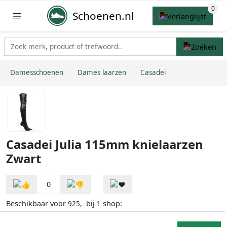
Schoenen.nl
Damesschoenen
Dames laarzen
Casadei
Casadei Julia 115mm knielaarzen
Zwart
0
Beschikbaar voor
bij
shop:
925,-
1