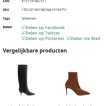
EAN
8751191847517
SKU
1T012Z1001NEONA19184751
Tags
Schoenen
Delen
Vergelijkbare producten