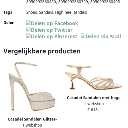
8050992860450
,
8050992860399
,
8050992860405
Tags
Shoes, Sandals, High heel sandals
Delen
Vergelijkbare producten
Casadei Sandalen met hoge
1 webshop
hakken Geel Dames
€ 618,-
Casadei Sandalen Glitter-
1 webshop
Finish High Heel Sandals in