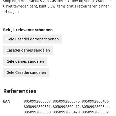
Shop High Heel Sandals van Casadei in Yellow bij Miinto. Wanneer
u niet tevreden bent, kunt u uw items gratis retourneren binnen
14 dagen
Bekijk relevante schoenen
Gele Casadei damesschoenen
Casadei dames sandalen
Gele dames sandalen
Gele Casadei sandalen
Referenties
EAN
8050992860337
,
8050992860375
,
8050992860436
,
8050992860351
,
8050992860412
,
8050992860344
,
8050992860368
,
8050992860429
,
8050992860382
,