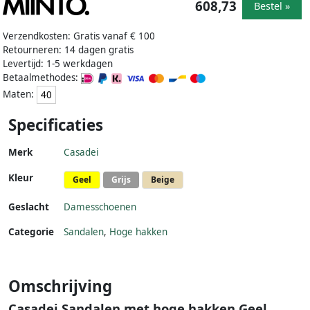
608,73
Bestel »
Verzendkosten: Gratis vanaf € 100
Retourneren: 14 dagen gratis
Levertijd: 1-5 werkdagen
Betaalmethodes:
Maten:
40
Specificaties
Merk
Casadei
Kleur
Geel
Grijs
Beige
Geslacht
Damesschoenen
Categorie
Sandalen
,
Hoge hakken
Omschrijving
Casadei Sandalen met hoge hakken Geel