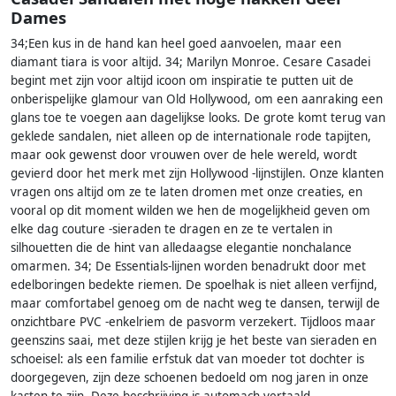
Dames
34;Een kus in de hand kan heel goed aanvoelen, maar een
diamant tiara is voor altijd. 34; Marilyn Monroe. Cesare Casadei
begint met zijn voor altijd icoon om inspiratie te putten uit de
onberispelijke glamour van Old Hollywood, om een ​​aanraking een
glans toe te voegen aan dagelijkse looks. De grote komt terug van
geklede sandalen, niet alleen op de internationale rode tapijten,
maar ook gewenst door vrouwen over de hele wereld, wordt
gevierd door het merk met zijn Hollywood -lijnstijlen. Onze klanten
vragen ons altijd om ze te laten dromen met onze creaties, en
vooral op dit moment wilden we hen de mogelijkheid geven om
elke dag couture -sieraden te dragen en ze te vertalen in
silhouetten die de hint van alledaagse elegantie nonchalance
omarmen. 34; De Essentials-lijnen worden benadrukt door met
edelboringen bedekte riemen. De spoelhak is niet alleen verfijnd,
maar comfortabel genoeg om de nacht weg te dansen, terwijl de
onzichtbare PVC -enkelriem de pasvorm verzekert. Tijdloos maar
geenszins saai, met deze stijlen krijg je het beste van sieraden en
schoeisel: als een familie erfstuk dat van moeder tot dochter is
doorgegeven, zijn deze schoenen bedoeld om nog jaren in onze