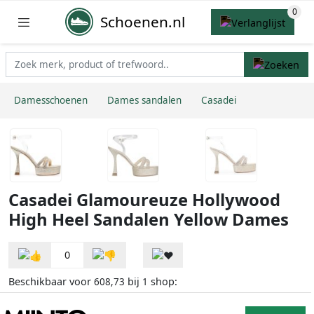
Schoenen.nl
Damesschoenen
Dames sandalen
Casadei
Casadei Glamoureuze Hollywood
High Heel Sandalen Yellow Dames
0
Beschikbaar voor
bij
shop:
608,73
1