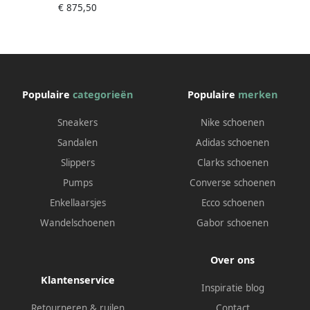
€ 875,50
beige
Populaire
categorieën
Populaire
merken
Sneakers
Nike schoenen
Sandalen
Adidas schoenen
Slippers
Clarks schoenen
Pumps
Converse schoenen
Enkellaarsjes
Ecco schoenen
Wandelschoenen
Gabor schoenen
Over ons
Klantenservice
Inspiratie blog
Retourneren & ruilen
Contact