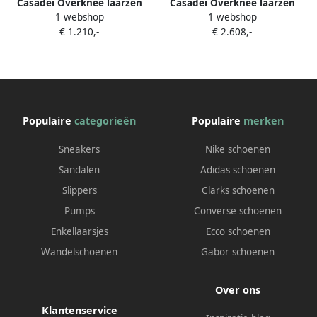
Casadei Overknee laarzen
Casadei Overknee laarzen
1 webshop
1 webshop
Zwart
Zwart
€ 1.210,-
€ 2.608,-
Populaire
categorieën
Populaire
merken
Sneakers
Nike schoenen
Sandalen
Adidas schoenen
Slippers
Clarks schoenen
Pumps
Converse schoenen
Enkellaarsjes
Ecco schoenen
Wandelschoenen
Gabor schoenen
Over ons
Klantenservice