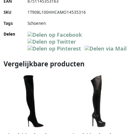
EAN
8751145353163
SKU
1T908L100HHCAMO14535316
Tags
Schoenen
Delen
Vergelijkbare producten