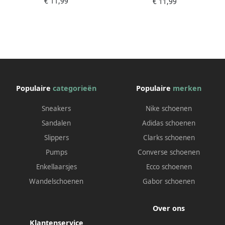
€ 11,99
€ 11,99
Populaire
categorieën
Populaire
merken
Sneakers
Nike schoenen
Sandalen
Adidas schoenen
Slippers
Clarks schoenen
Pumps
Converse schoenen
Enkellaarsjes
Ecco schoenen
Wandelschoenen
Gabor schoenen
Over ons
Klantenservice