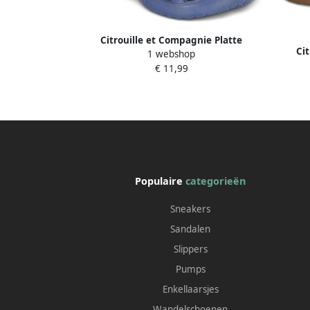
Citrouille et Compagnie Platte
Ci
1 webshop
sandalen PELIO
€ 11,99
Populaire
categorieën
Sneakers
Sandalen
Slippers
Pumps
Enkellaarsjes
Wandelschoenen