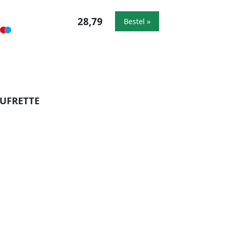
28,79
Bestel »
AUFRETTE