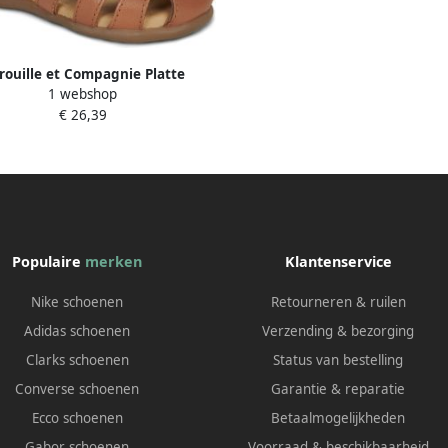
trouille et Compagnie Platte
1 webshop
sandalen JAMINO
€ 26,39
Populaire
merken
Klantenservice
Nike schoenen
Retourneren & ruilen
Adidas schoenen
Verzending & bezorging
Clarks schoenen
Status van bestelling
Converse schoenen
Garantie & reparatie
Ecco schoenen
Betaalmogelijkheden
Gabor schoenen
Voorraad & beschikbaarheid