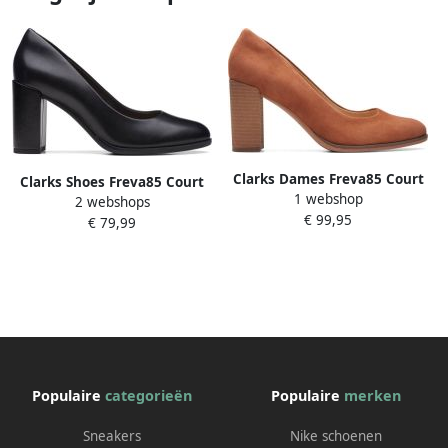
Clarks Dames Freva85 Court
Clarks Shoes Freva85 Court
1 webshop
D 4 Caramel Suede
2 webshops
Hakken Zwart 1 2 Vrouw
€ 99,95
€ 79,99
Populaire
categorieën
Populaire
merken
Sneakers
Nike schoenen