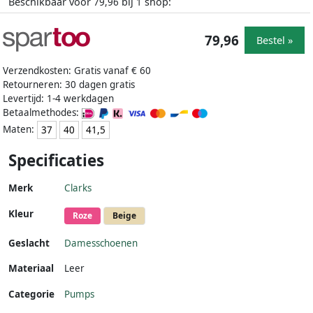
Beschikbaar voor
bij
shop:
79,96
1
79,96
Bestel »
Verzendkosten: Gratis vanaf € 60
Retourneren: 30 dagen gratis
Levertijd: 1-4 werkdagen
Betaalmethodes:
Maten:
37
40
41,5
Specificaties
Merk
Clarks
Kleur
Roze
Beige
Geslacht
Damesschoenen
Materiaal
Leer
Categorie
Pumps