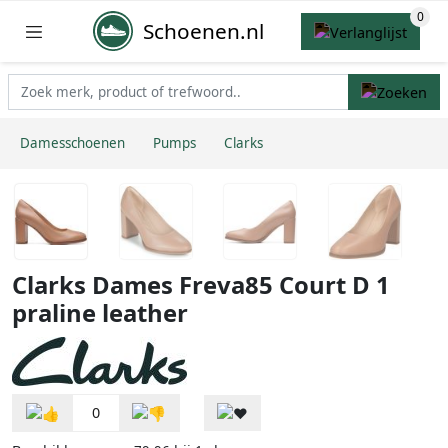
Schoenen.nl
Damesschoenen
Pumps
Clarks
Clarks Dames Freva85 Court D 1
praline leather
0