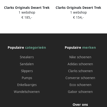
Clarks Originals Desert Trek
Clarks Originals Desert Trek
1 webshop
1 webshop
veterschoenen Beige
veterschoenen Beige
€ 185,-
€ 154,-
Populaire
categorieën
Populaire
merken
Sneakers
Nike schoenen
Sandalen
Adidas schoenen
Slippers
Clarks schoenen
Pumps
Converse schoenen
Enkellaarsjes
Ecco schoenen
Wandelschoenen
Gabor schoenen
Over ons