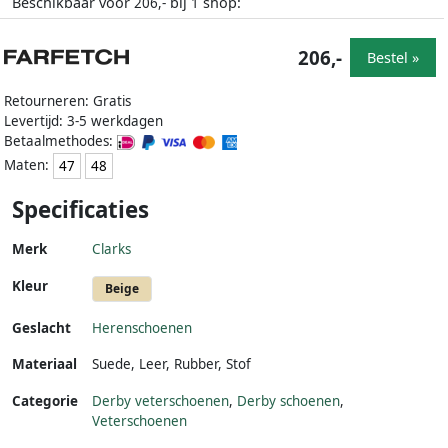
Beschikbaar voor
bij
shop:
206,-
1
206,-
Bestel »
Retourneren: Gratis
Levertijd: 3-5 werkdagen
Betaalmethodes:
Maten:
47
48
Specificaties
Merk
Clarks
Kleur
Beige
Geslacht
Herenschoenen
Materiaal
Suede
,
Leer
,
Rubber
,
Stof
Categorie
Derby veterschoenen
,
Derby schoenen
,
Veterschoenen