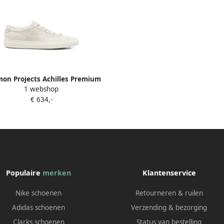
on Projects Achilles Premium
1 webshop
sneakers Beige
€ 634,-
Populaire
merken
Klantenservice
Nike schoenen
Retourneren & ruilen
Adidas schoenen
Verzending & bezorging
Clarks schoenen
Status van bestelling