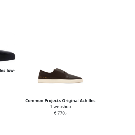
les low-
Common Projects Original Achilles
1 webshop
sneakers Bruin
€ 770,-