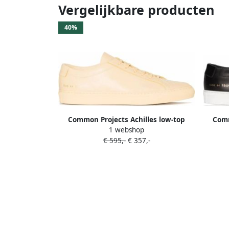
Vergelijkbare producten
40%
Common Projects Achilles low-top
Comm
1 webshop
sneakers Geel
€ 595,-
€ 357,-