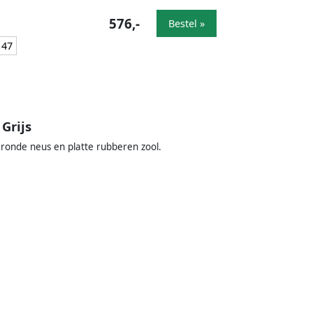
576,-
Bestel »
47
Grijs
t, ronde neus en platte rubberen zool.