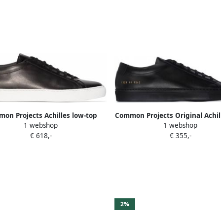
on Projects Achilles low-top
Common Projects Original Achil
1 webshop
1 webshop
sneakers Zwart
top sneakers Zwart
€ 618,-
€ 355,-
2%