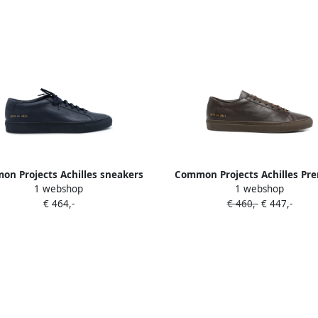
n Projects Achilles sneakers
Common Projects Achilles Pr
1 webshop
1 webshop
Blauw
sneakers Bruin
€ 464,-
€ 460,-
€ 447,-