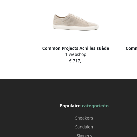
Common Projects Achilles suède
Comm
1 webshop
sneakers Beige
€ 717,-
Populaire
categorieën
Sneakers
Sandalen
Slippers