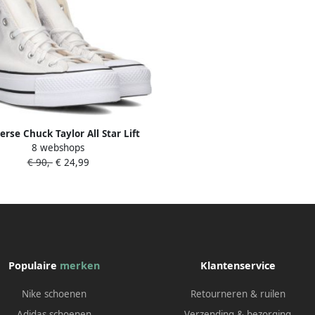
rse Chuck Taylor All Star Lift
8 webshops
 Hi Fashion sneakers Schoenen
€ 90,-
€ 24,99
ite black white maat: 36.5
kbare maaten:36.5 37.5 38 39.5
40 4
Populaire
merken
Klantenservice
Nike schoenen
Retourneren & ruilen
Adidas schoenen
Verzending & bezorging