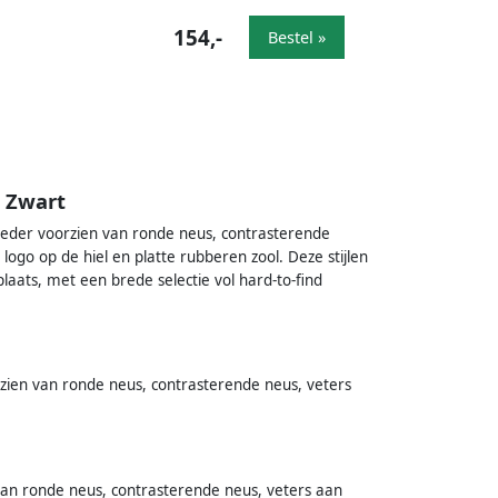
154,-
Bestel »
s Zwart
 leder voorzien van ronde neus, contrasterende
logo op de hiel en platte rubberen zool. Deze stijlen
aats, met een brede selectie vol hard-to-find
zien van ronde neus, contrasterende neus, veters
van ronde neus, contrasterende neus, veters aan