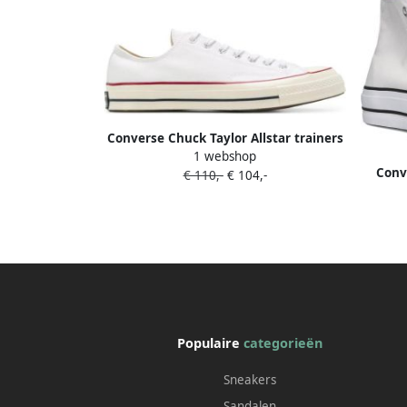
Converse Chuck Taylor Allstar trainers
1 webshop
Wit
Conve
€ 110,-
€ 104,-
Clean
wh
beschi
Populaire
categorieën
Sneakers
Sandalen