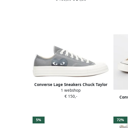
maaten:36.5 37.5 38 39.5 40 41.
Converse Lage Sneakers Chuck Taylor
1 webshop
All-Star 70s Ox Comme des Garçons
€ 150,-
PLAY Steel Grey
Con
Fashi
egre
5%
72%