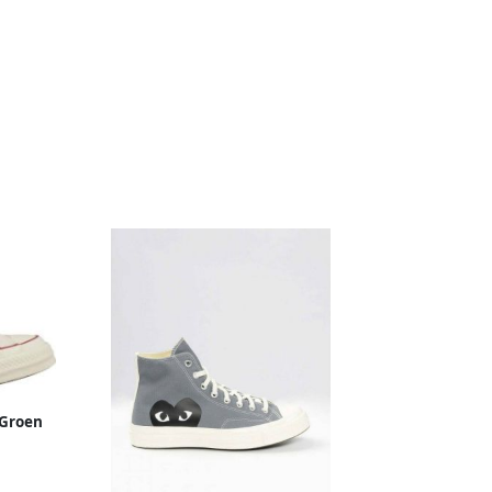
 Groen
ker