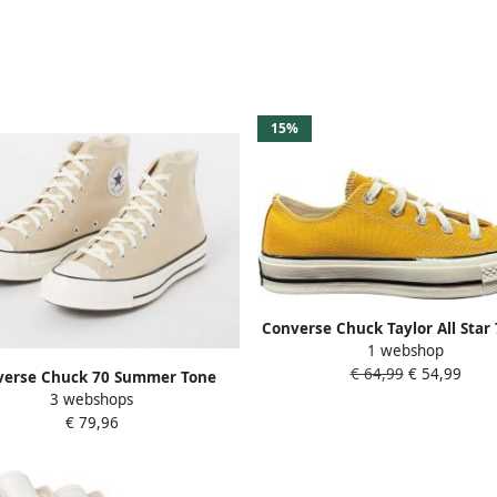
15%
Converse Chuck Taylor All Star 
1 webshop
Low
€ 64,99
€ 54,99
verse Chuck 70 Summer Tone
3 webshops
on sneakers Schoenen oat milk
€ 79,96
t black maat: 42 beschikbare
maaten:42 43 45 46