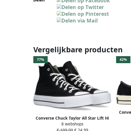
Vergelijkbare producten
77%
42%
Conve
Converse Chuck Taylor All Star Lift Hi
v
8 webshops
Fashion sneakers Schoenen black
€ 109,99
€ 24,99
white white maat: 40 beschikbare