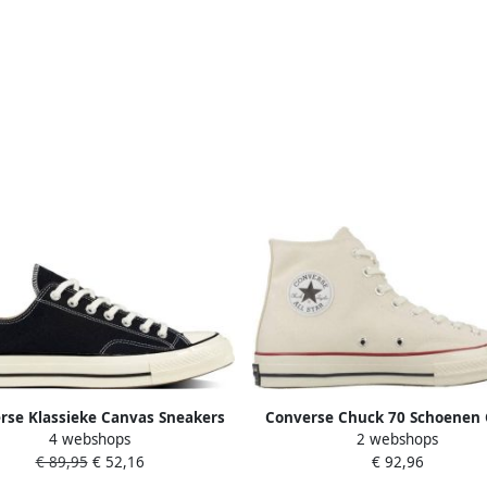
rse Klassieke Canvas Sneakers
Converse Chuck 70 Schoenen
4 webshops
2 webshops
oor dagelijks gebruik Black
Maat: 36.5 Textil Foot Loc
€ 89,95
€ 52,16
€ 92,96