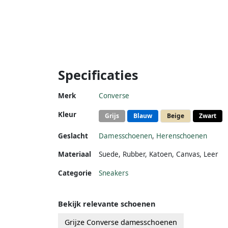
Specificaties
Merk
Converse
Kleur
Grijs
Blauw
Beige
Zwart
Geslacht
Damesschoenen
,
Herenschoenen
Materiaal
Suede
,
Rubber
,
Katoen
,
Canvas
,
Leer
Categorie
Sneakers
Bekijk relevante schoenen
Grijze Converse damesschoenen