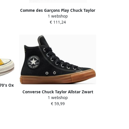
Comme des Garçons Play Chuck Taylor
1 webshop
1970s High Canvas Sneaker Gray
€ 111,24
70's Ox
Converse Chuck Taylor Allstar Zwart
1 webshop
Sneakers Dames
€ 59,99