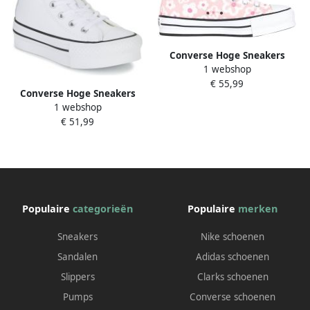
Converse Hoge Sneakers
1 webshop
CHUCK TAYLOR ALL STAR EVA
€ 55,99
LIFT
Converse Hoge Sneakers
1 webshop
Chuck Taylor All Star Eva Lift
€ 51,99
Leather Foundation Hi
Populaire
categorieën
Populaire
merken
Sneakers
Nike schoenen
Sandalen
Adidas schoenen
Slippers
Clarks schoenen
Pumps
Converse schoenen