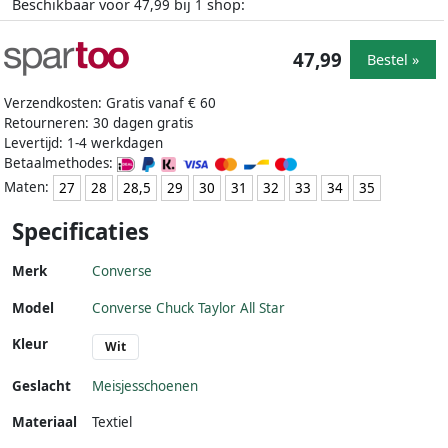
Beschikbaar voor
bij
shop:
47,99
1
47,99
Bestel »
Verzendkosten: Gratis vanaf € 60
Retourneren: 30 dagen gratis
Levertijd: 1-4 werkdagen
Betaalmethodes:
Maten:
27
28
28,5
29
30
31
32
33
34
35
Specificaties
Merk
Converse
Model
Converse Chuck Taylor All Star
Kleur
Wit
Geslacht
Meisjesschoenen
Materiaal
Textiel