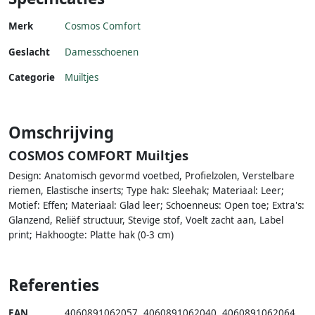
Merk
Cosmos Comfort
Geslacht
Damesschoenen
Categorie
Muiltjes
Omschrijving
COSMOS COMFORT Muiltjes
Design: Anatomisch gevormd voetbed, Profielzolen, Verstelbare
riemen, Elastische inserts; Type hak: Sleehak; Materiaal: Leer;
Motief: Effen; Materiaal: Glad leer; Schoenneus: Open toe; Extra's:
Glanzend, Reliëf structuur, Stevige stof, Voelt zacht aan, Label
print; Hakhoogte: Platte hak (0-3 cm)
Referenties
EAN
4060891062057
,
4060891062040
,
4060891062064
,