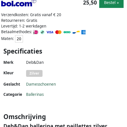
25,50
Bestel »
Verzendkosten: Gratis vanaf € 20
Retourneren: Gratis
Levertijd: 1-2 werkdagen
Betaalmethodes:
Maten:
20
Specificaties
Merk
Deb&Dan
Kleur
Zilver
Geslacht
Damesschoenen
Categorie
Ballerinas
Omschrijving
Deb&Dan ballerina met paillettes zilver