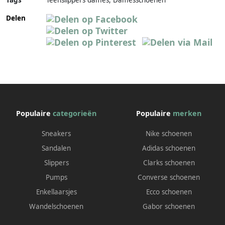
Tags
Teenslippers dames, Damesschoenen
Delen
Populaire
categorieën
Populaire
merken
Sneakers
Nike schoenen
Sandalen
Adidas schoenen
Slippers
Clarks schoenen
Pumps
Converse schoenen
Enkellaarsjes
Ecco schoenen
Wandelschoenen
Gabor schoenen