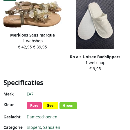
Merkloos Sans marque
1 webshop
Sandalen teenslippers goud
€ 42,95
€ 39,95
Ro a s Unisex Badslippers
1 webshop
Grijs EVA One Size
€ 9,95
Hotelslippers Ideaal voor
Hotel en Sauna
Specificaties
Merk
EA7
Kleur
Roze
Geel
Groen
Geslacht
Damesschoenen
Categorie
Slippers
,
Sandalen