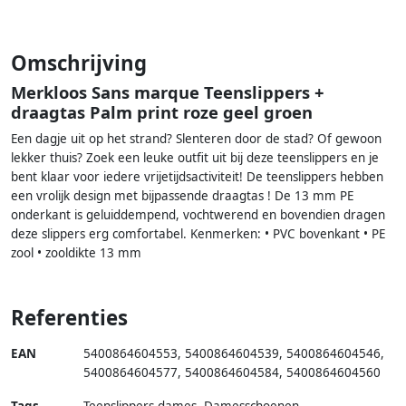
Omschrijving
Merkloos Sans marque Teenslippers +
draagtas Palm print roze geel groen
Een dagje uit op het strand? Slenteren door de stad? Of gewoon
lekker thuis? Zoek een leuke outfit uit bij deze teenslippers en je
bent klaar voor iedere vrijetijdsactiviteit! De teenslippers hebben
een vrolijk design met bijpassende draagtas ! De 13 mm PE
onderkant is geluiddempend, vochtwerend en bovendien dragen
deze slippers erg comfortabel. Kenmerken: • PVC bovenkant • PE
zool • zooldikte 13 mm
Referenties
EAN
5400864604553
,
5400864604539
,
5400864604546
,
5400864604577
,
5400864604584
,
5400864604560