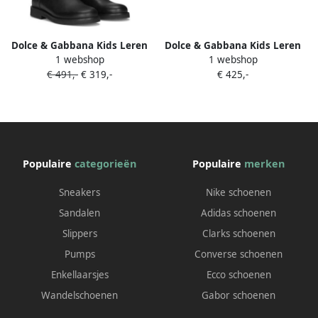
Dolce & Gabbana Kids Leren
Dolce & Gabbana Kids Leren
1 webshop
1 webshop
laarzen Zwart
enkellaarzen met logo-reliëf
€ 491,-
€ 319,-
€ 425,-
Zwart
Populaire
categorieën
Populaire
merken
Sneakers
Nike schoenen
Sandalen
Adidas schoenen
Slippers
Clarks schoenen
Pumps
Converse schoenen
Enkellaarsjes
Ecco schoenen
Wandelschoenen
Gabor schoenen