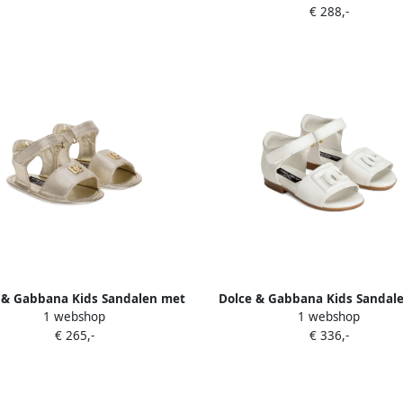
€ 288,-
 & Gabbana Kids Sandalen met
Dolce & Gabbana Kids Sandal
1 webshop
1 webshop
DG-plakkaat Goud
DG-reliëf Wit
€ 265,-
€ 336,-