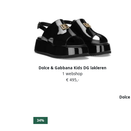
Dolce & Gabbana Kids DG lakleren
1 webshop
sandalen Zwart
€ 495,-
Dolce
34%