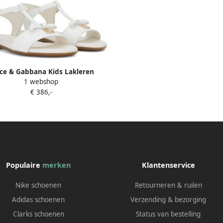
ce & Gabbana Kids Lakleren
1 webshop
sandalen met DG-logo Wit
€ 386,-
Populaire
merken
Klantenservice
Nike schoenen
Retourneren & ruilen
Adidas schoenen
Verzending & bezorging
Clarks schoenen
Status van bestelling