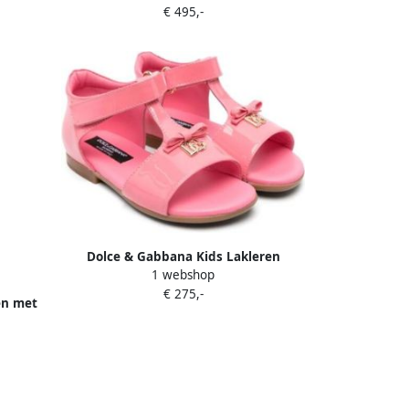
€ 495,-
Dolce & Gabbana Kids Lakleren
1 webshop
sandalen met DG-logo Roze
€ 275,-
en met