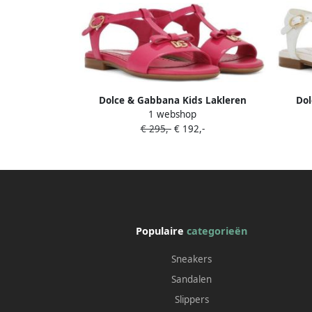
Dolce & Gabbana Kids Lakleren
Dol
1 webshop
sandalen met DG-logo Roze
€ 295,-
€ 192,-
Populaire
categorieën
Sneakers
Sandalen
Slippers