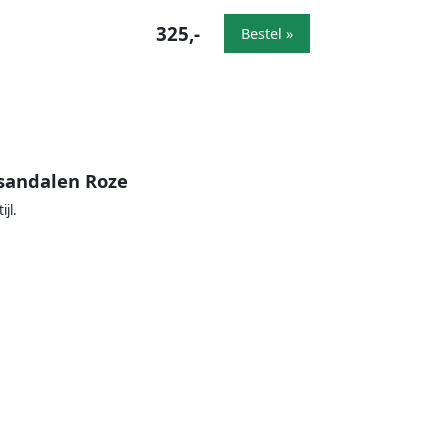
325,-
Bestel »
 sandalen Roze
jl.