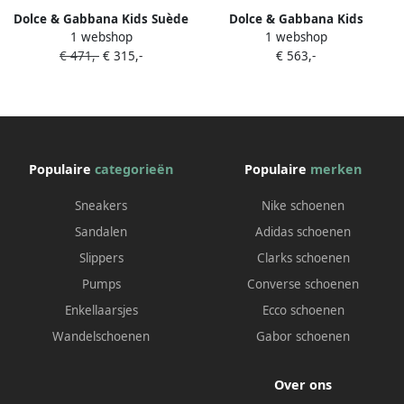
Dolce & Gabbana Kids Suède
Dolce & Gabbana Kids
1 webshop
1 webshop
enkellaarzen met
Enkellaarzen met logoprint
€ 471,-
€ 315,-
€ 563,-
logoplakkaat Bruin
Zwart
Populaire
categorieën
Populaire
merken
Sneakers
Nike schoenen
Sandalen
Adidas schoenen
Slippers
Clarks schoenen
Pumps
Converse schoenen
Enkellaarsjes
Ecco schoenen
Wandelschoenen
Gabor schoenen
Over ons