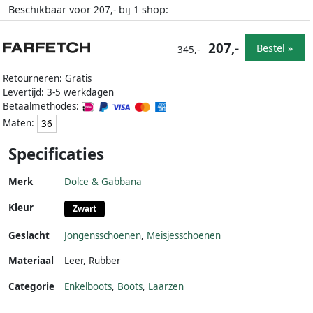
Beschikbaar voor
bij
shop:
207,-
1
207,-
Bestel »
345,-
Retourneren: Gratis
Levertijd: 3-5 werkdagen
Betaalmethodes:
Maten:
36
Specificaties
Merk
Dolce & Gabbana
Kleur
Zwart
Geslacht
Jongensschoenen
,
Meisjesschoenen
Materiaal
Leer
,
Rubber
Categorie
Enkelboots
,
Boots
,
Laarzen