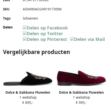
EAN
8734191730966
SKU
A50490AO24919173096
Tags
Schoenen
Delen
Vergelijkbare producten
Dolce & Gabbana Fluwelen
Dolce & Gabbana Fluwelen
1 webshop
1 webshop
pantoffels met borduurwerk
pantoffels met borduurwerk
€ 895,-
€ 995,-
Zwart
Rood