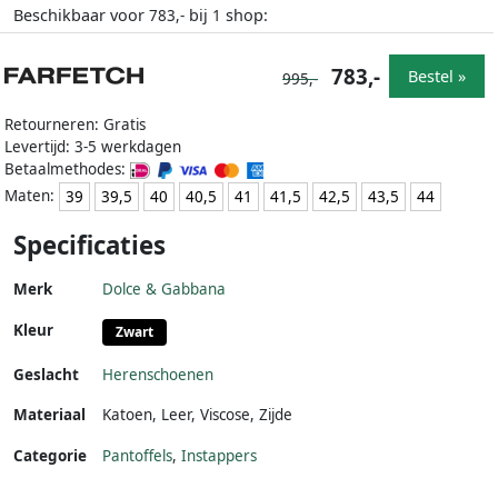
Beschikbaar voor
bij
shop:
783,-
1
783,-
Bestel »
995,-
Retourneren: Gratis
Levertijd: 3-5 werkdagen
Betaalmethodes:
Maten:
39
39,5
40
40,5
41
41,5
42,5
43,5
44
Specificaties
Merk
Dolce & Gabbana
Kleur
Zwart
Geslacht
Herenschoenen
Materiaal
Katoen
,
Leer
,
Viscose
,
Zijde
Categorie
Pantoffels
,
Instappers