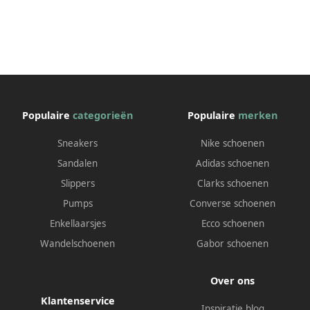
Populaire
categorieën
Populaire
merken
Sneakers
Nike schoenen
Sandalen
Adidas schoenen
Slippers
Clarks schoenen
Pumps
Converse schoenen
Enkellaarsjes
Ecco schoenen
Wandelschoenen
Gabor schoenen
Over ons
Klantenservice
Inspiratie blog