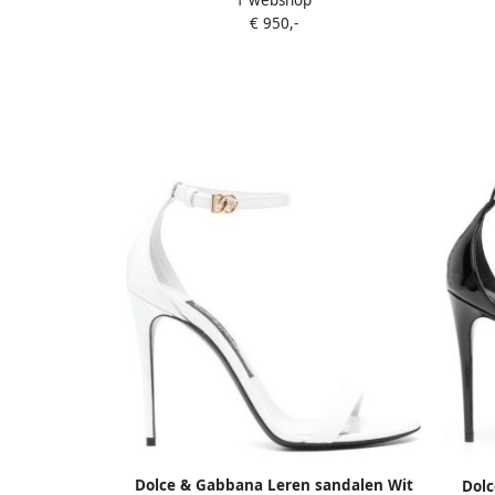
1 webshop
met sieraden Wit
€ 950,-
Dolce & Gabbana Leren sandalen Wit
Dolc