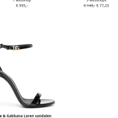
1 webshop
3 webshops
sandalen Zwart
Veloursleder Suede Narrow Pan
€ 995,-
€ 145,-
€ 77,25
Black
e & Gabbana Leren sandalen