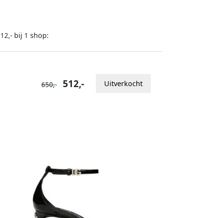
bij
shop:
12,-
1
512,-
Uitverkocht
650,-