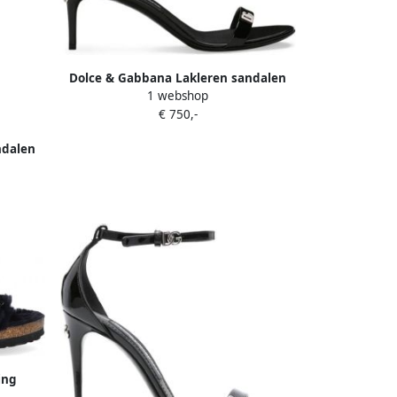
Dolce & Gabbana Lakleren sandalen
1 webshop
Zwart
€ 750,-
ndalen
ing