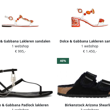
 & Gabbana Lakleren sandalen
Dolce & Gabbana Lakleren sa
1 webshop
1 webshop
met borduurwerk Wit
met borduurwerk Wit
€ 995,-
€ 1.450,-
46%
e & Gabbana Padlock lakleren
Birkenstock Arizona Shearl