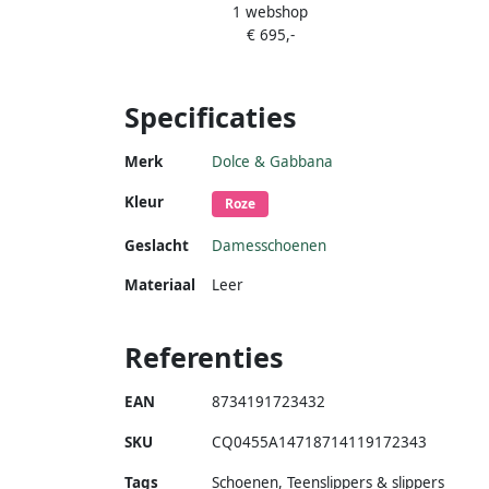
1 webshop
€ 695,-
Specificaties
Merk
Dolce & Gabbana
Kleur
Roze
Geslacht
Damesschoenen
Materiaal
Leer
Referenties
EAN
8734191723432
SKU
CQ0455A14718714119172343
Tags
Schoenen, Teenslippers & slippers