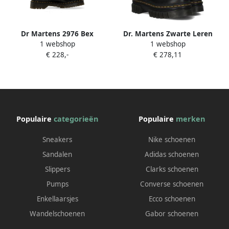
Dr Martens 2976 Bex
Dr. Martens Zwarte Leren
1 webshop
1 webshop
enkellaarzen met elastisch
Laarzen met Elastische
€ 228,-
€ 278,11
vlak Zwart
Inzetstukken Black Dames
Populaire
categorieën
Populaire
merken
Sneakers
Nike schoenen
Sandalen
Adidas schoenen
Slippers
Clarks schoenen
Pumps
Converse schoenen
Enkellaarsjes
Ecco schoenen
Wandelschoenen
Gabor schoenen