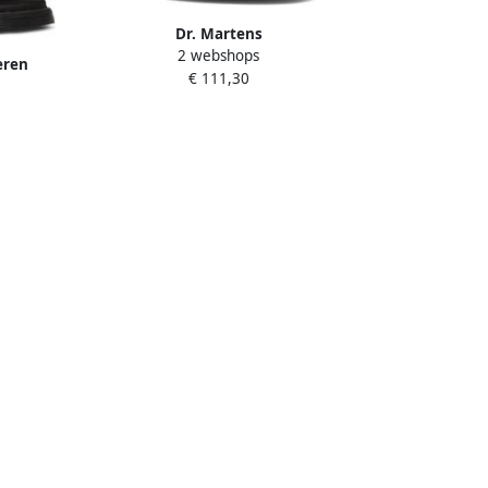
Dr. Martens
2 webshops
JORGE~II~BLACK~E.H.SUEDE~~~~~~
eren
€ 111,30
Platte sandalen s Sandalen Zwart
luiting