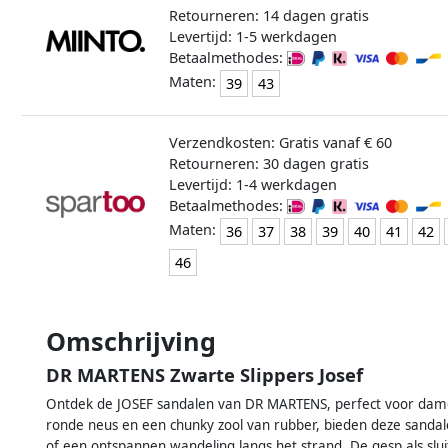
Retourneren: 14 dagen gratis
Levertijd: 1-5 werkdagen
Betaalmethodes:
Maten:
39
43
Verzendkosten: Gratis vanaf € 60
Retourneren: 30 dagen gratis
Levertijd: 1-4 werkdagen
Betaalmethodes:
Maten:
36
37
38
39
40
41
42
46
Omschrijving
DR MARTENS Zwarte Slippers Josef
Ontdek de JOSEF sandalen van DR MARTENS, perfect voor dames
ronde neus en een chunky zool van rubber, bieden deze sanda
of een ontspannen wandeling langs het strand. De gesp als slui