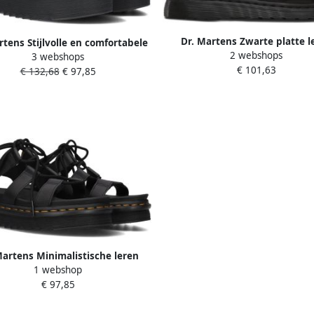
Dr. Martens Zwarte platte l
rtens Stijlvolle en comfortabele
2 webshops
sandalen met verstelbare gesps
3 webshops
e sandalen voor vrouwen Black
€ 101,63
Black Dames
€ 132,68
€ 97,85
Dames
Martens Minimalistische leren
1 webshop
dalen met unieke veters en
€ 97,85
gewicht EVA-zool Zwart Dames