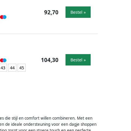
92,70
Bestel »
104,30
Bestel »
43
44
45
 die stijl en comfort willen combineren. Met een
len de ideale ondersteuning voor een dagje shoppen
ting zorgt voor een stoere touch en een perfecte