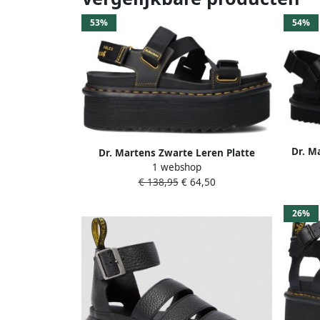
53%
54%
Dr. M
Dr. Martens Zwarte Leren Platte
met 
1 webshop
Sandalen met Klittenbandsluiting
€ 138,95
€ 64,50
Black Dames
26%