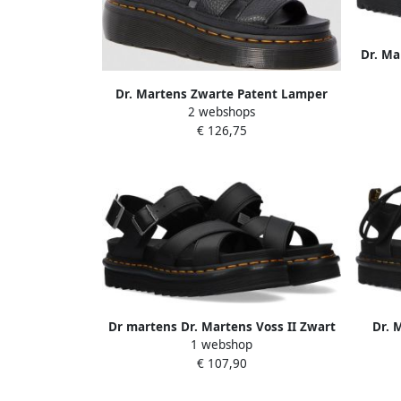
Dr. Ma
platt
Dr. Martens Zwarte Patent Lamper
2 webshops
Gladiator Sandalen Black Dames
€ 126,75
Dr martens Dr. Martens Voss II Zwart
Dr. 
1 webshop
Leer Platte sandalen Dames
san
€ 107,90
licht