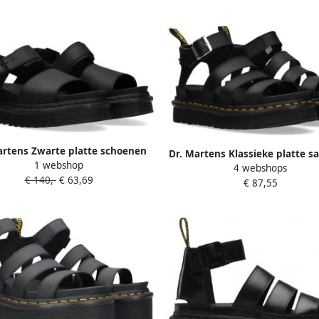
artens Zwarte platte schoenen
Dr. Martens Klassieke platte s
1 webshop
verstelbare gespen en lichte
4 webshops
met verstelbare enkelband 
€ 140,-
€ 63,69
sleehak Black Dames
€ 87,55
Dames