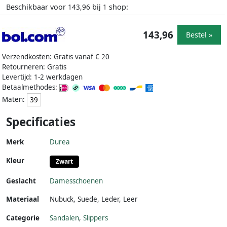
Beschikbaar voor
bij
shop:
143,96
1
143,96
Bestel »
Verzendkosten: Gratis vanaf € 20
Retourneren: Gratis
Levertijd: 1-2 werkdagen
Betaalmethodes:
Maten:
39
Specificaties
Merk
Durea
Kleur
Zwart
Geslacht
Damesschoenen
Materiaal
Nubuck
,
Suede
,
Leder
,
Leer
Categorie
Sandalen
,
Slippers