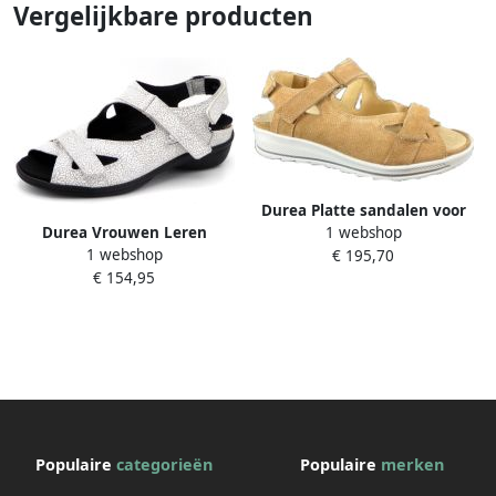
Vergelijkbare producten
Durea Platte sandalen voor
Durea Vrouwen Leren
1 webshop
vrouwen
1 webshop
80007409 Damesschoenen
€ 195,70
€ 154,95
7258 218 H Wit
Populaire
categorieën
Populaire
merken