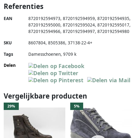
Referenties
EAN
8720192594973
,
8720192594959
,
8720192594935
,
8720192595000
,
8720192595024
,
8720192595017
,
8720192594966
,
8720192594997
,
8720192594980
SKU
8607804
,
8505386
,
37138-22-4+
Tags
Damesschoenen, 9709 k
Delen
Vergelijkbare producten
29%
5%