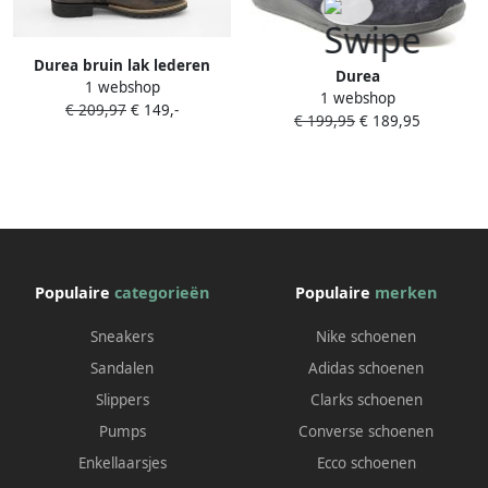
Durea bruin lak lederen
Durea
1 webshop
veter bootie biker boot-h- (
1 webshop
€ 209,97
€ 149,-
smaller)maat
€ 199,95
€ 189,95
Populaire
categorieën
Populaire
merken
Sneakers
Nike schoenen
Sandalen
Adidas schoenen
Slippers
Clarks schoenen
Pumps
Converse schoenen
Enkellaarsjes
Ecco schoenen