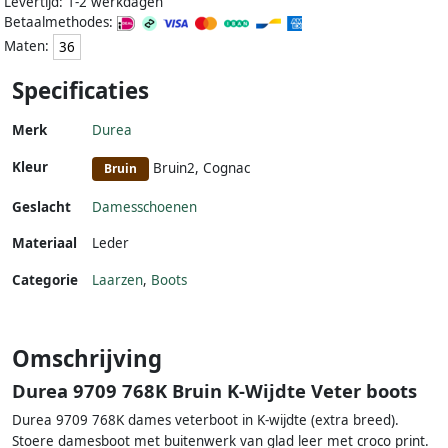
Levertijd: 1-2 werkdagen
Betaalmethodes:
Maten:
36
Specificaties
Merk
Durea
Kleur
Bruin2, Cognac
Bruin
Geslacht
Damesschoenen
Materiaal
Leder
Categorie
Laarzen
,
Boots
Omschrijving
Durea 9709 768K Bruin K-Wijdte Veter boots
Durea 9709 768K dames veterboot in K-wijdte (extra breed).
Stoere damesboot met buitenwerk van glad leer met croco print.