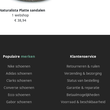
 Naturalista Platte sandalen
1 webshop
Incognito
€ 38,94
Populaire
merken
Klantenservice
Nike schoenen
Retourneren & ruilen
Adidas schoenen
Verzending & bezorging
Clarks schoenen
Status van bestelling
Converse schoenen
Garantie & reparatie
Ecco schoenen
Betaalmogelijkheden
Gabor schoenen
Voorraad & beschikbaarheid