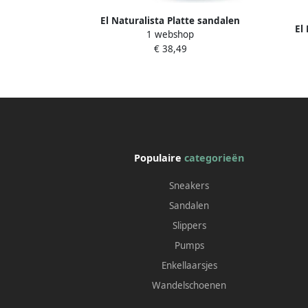
El Naturalista Platte sandalen
El
1 webshop
Incognito
€ 38,49
Populaire
categorieën
Sneakers
Sandalen
Slippers
Pumps
Enkellaarsjes
Wandelschoenen