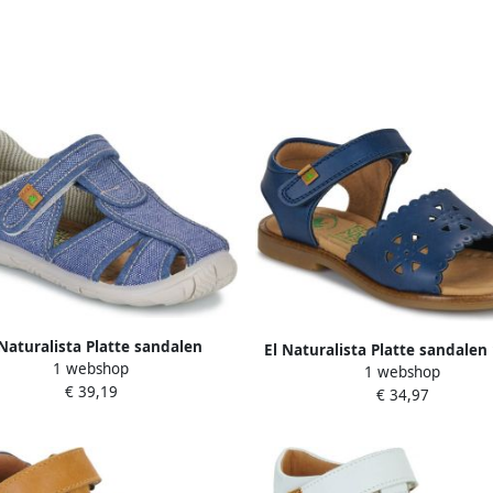
 Naturalista Platte sandalen
El Naturalista Platte sandalen
1 webshop
NT77129-NAVY
1 webshop
MARINO
€ 39,19
€ 34,97