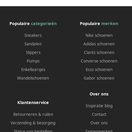
Populaire
categorieën
Populaire
merken
Sneakers
Nike schoenen
Sandalen
Adidas schoenen
Slippers
Clarks schoenen
Pumps
Converse schoenen
Enkellaarsjes
Ecco schoenen
Wandelschoenen
Gabor schoenen
Over ons
Klantenservice
Inspiratie blog
Retourneren & ruilen
Contact
Verzending & bezorging
Over ons
Status van bestelling
Samenwerken