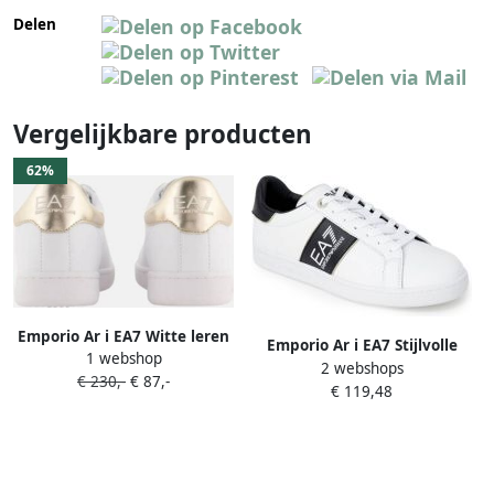
Delen
Vergelijkbare producten
62%
Emporio Ar i EA7 Witte leren
Emporio Ar i EA7 Stijlvolle
1 webshop
sneakers met adelaarslogo
2 webshops
Sneakers voor Actieve
€ 230,-
€ 87,-
White
€ 119,48
Levensstijl White