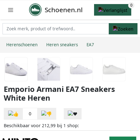
Schoenen.nl
Herenschoenen
Heren sneakers
EA7
Emporio Armani EA7 Sneakers
White Heren
0
Beschikbaar voor
bij
shop:
212,99
1