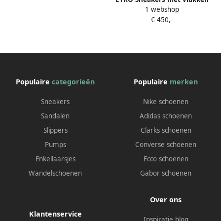
1 webshop
en paisley-details Groen
€ 450,-
Populaire
categorieën
Populaire
merken
Sneakers
Nike schoenen
Sandalen
Adidas schoenen
Slippers
Clarks schoenen
Pumps
Converse schoenen
Enkellaarsjes
Ecco schoenen
Wandelschoenen
Gabor schoenen
Over ons
Klantenservice
Inspiratie blog