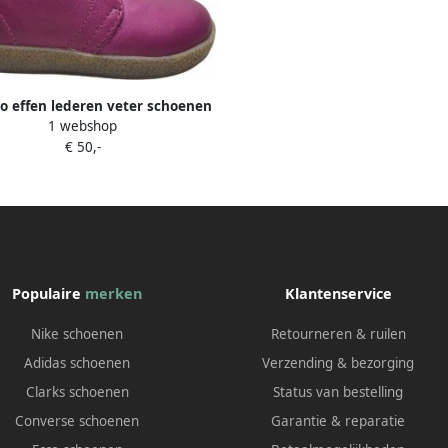
to effen lederen veter schoenen
1 webshop
1195 fuxia
€ 50,-
Populaire
merken
Klantenservice
Nike schoenen
Retourneren & ruilen
Adidas schoenen
Verzending & bezorging
Clarks schoenen
Status van bestelling
Converse schoenen
Garantie & reparatie