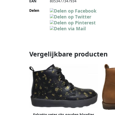
EAN
8053477347934
Delen
Vergelijkbare producten
Falcotto veter rits gouden blaadjes