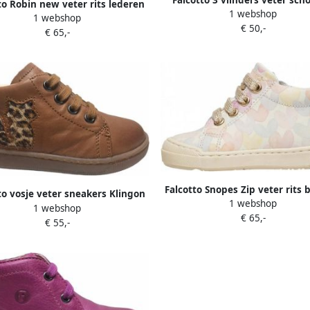
Falcotto 3 vlinders veter sc
to Robin new veter rits lederen
1 webshop
1605 lak navy
1 webshop
arsje gouden veters Cognac
€ 50,-
€ 65,-
Falcotto Snopes Zip veter rits
to vosje veter sneakers Klingon
1 webshop
lederen sneakers kleurrijke 
1 webshop
cognac Leop
€ 65,-
beige
€ 55,-