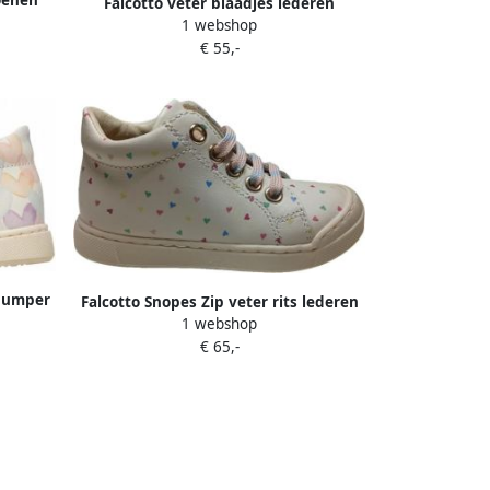
hoenen
Falcotto veter blaadjes lederen
1 webshop
schoenen Loyd goud
€ 55,-
 bumper
Falcotto Snopes Zip veter rits lederen
harten
1 webshop
sneakers kleurrijke hartjes beige
€ 65,-