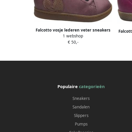
Falcotto vosje lederen veter sneakers
Falcot
1 webshop
Klingon oud roze
€ 50,-
Populaire
categorieën
Sneakers
Sandalen
Slippers
Pumps