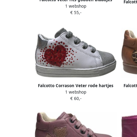
Falcot
1 webshop
lederen schoenen Arawn zwart
la
€ 55,-
Falcotto Corrason Veter rode hartjes
Falcot
1 webshop
lederen sneakers wit zilver
€ 60,-