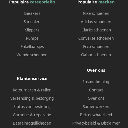
Populaire
categorieën
Populaire
merken
Sneakers
Nike schoenen
Sandalen
Adidas schoenen
Slippers
Clarks schoenen
Pumps
Converse schoenen
Enkellaarsjes
Ecco schoenen
Wandelschoenen
Gabor schoenen
Over ons
Klantenservice
Inspiratie blog
Retourneren & ruilen
Contact
Verzending & bezorging
Over ons
Status van bestelling
Samenwerken
Garantie & reparatie
Betrouwbaarheid
Betaalmogelijkheden
Privacybeleid
&
Disclaimer