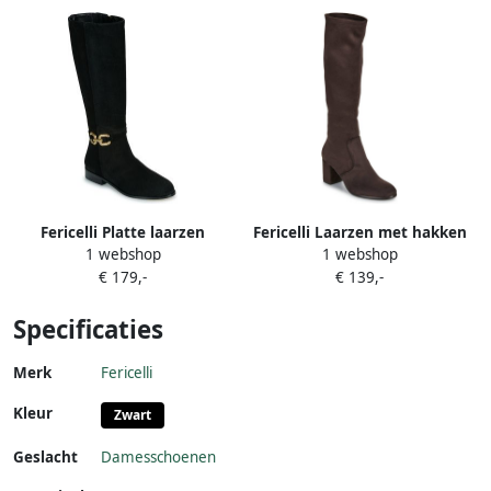
Fericelli Platte laarzen
Fericelli Laarzen met hakken
1 webshop
1 webshop
MAYOTTE
GILDA
€ 179,-
€ 139,-
Specificaties
Merk
Fericelli
Kleur
Zwart
Geslacht
Damesschoenen