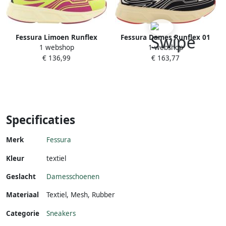
Fessura Limoen Runflex
Fessura Dames Runflex 01
1 webshop
1 webshop
Damesschoenen Multicolor
Sneaker Zwart Wit
€ 136,99
€ 163,77
Dames
Specificaties
Merk
Fessura
Kleur
textiel
Geslacht
Damesschoenen
Materiaal
Textiel
,
Mesh
,
Rubber
Categorie
Sneakers