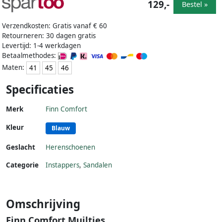
129,-
Bestel »
Verzendkosten: Gratis vanaf € 60
Retourneren: 30 dagen gratis
Levertijd: 1-4 werkdagen
Betaalmethodes:
Maten:
41
45
46
Specificaties
Merk
Finn Comfort
Kleur
Blauw
Geslacht
Herenschoenen
Categorie
Instappers
,
Sandalen
Omschrijving
Finn Comfort Muiltjes