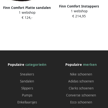
Finn Comfort Instappers
Finn Comfort Platte sandalen
1 webshop
Toledo
1 webshop
€ 214,95
€ 124,-
Populaire
categorieën
Populaire
merken
Sneakers
Nike schoenen
Sandalen
Adidas schoenen
Slippers
Clarks schoenen
Pumps
Converse schoenen
Enkellaarsjes
Ecco schoenen