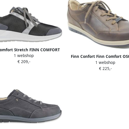
Comfort Stretch FINN COMFORT
1 webshop
r Mori leder nylon stretch Grey
Finn Confort Finn Comfort O
€ 209,-
Silber 1 3 )
1 webshop
Bruin Wijdte K
€ 225,-