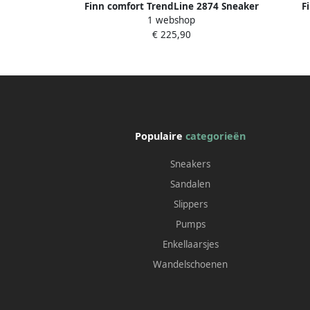
Finn comfort TrendLine 2874 Sneaker
F
1 webshop
Nottingham Taupe
€ 225,90
Populaire
categorieën
Sneakers
Sandalen
Slippers
Pumps
Enkellaarsjes
Wandelschoenen