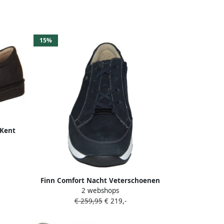
15%
 Kent
Finn Comfort Nacht Veterschoenen
2 webshops
voor heren
€ 259,95
€ 219,-