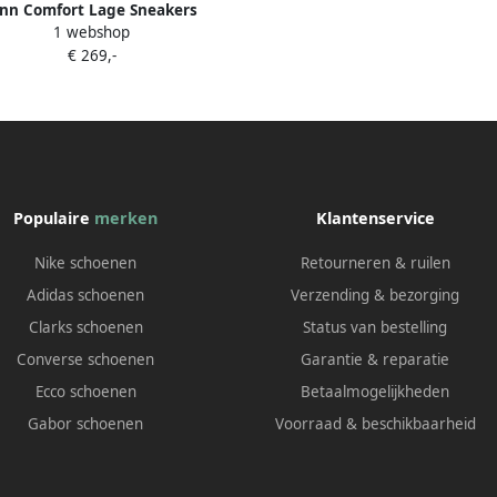
inn Comfort Lage Sneakers
1 webshop
01402049004
€ 269,-
Populaire
merken
Klantenservice
Nike schoenen
Retourneren & ruilen
Adidas schoenen
Verzending & bezorging
Clarks schoenen
Status van bestelling
Converse schoenen
Garantie & reparatie
Ecco schoenen
Betaalmogelijkheden
Gabor schoenen
Voorraad & beschikbaarheid