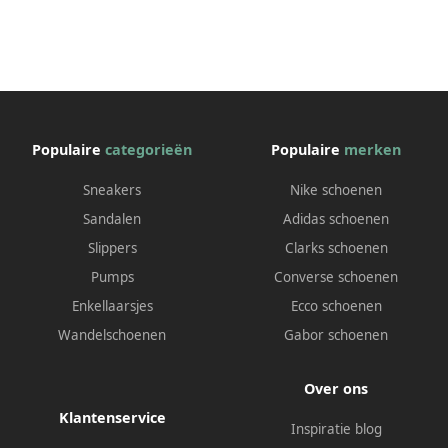
Populaire
categorieën
Populaire
merken
Sneakers
Nike schoenen
Sandalen
Adidas schoenen
Slippers
Clarks schoenen
Pumps
Converse schoenen
Enkellaarsjes
Ecco schoenen
Wandelschoenen
Gabor schoenen
Over ons
Klantenservice
Inspiratie blog